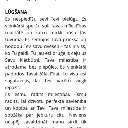
LŪGŠANA
Es nespiedīšu sevi Tevi pielūgt. Es 
vienkārši speršu soli Tavas mīlestības 
realitātē un katru mirkli būšu tās 
tuvumā. Es zemojos Tavā priekšā un 
nododu Tev savu dvēseli – tas ir viss, 
ko Tu gaidi. Tu jau esi bruģējis ceļu uz 
Savu klātbūtni. Tava mīlestība ir 
atrodama bez piepūles. Es vienkārši 
padodos Tavai žēlastībai. Tu visu esi 
sagatavojis, lai Tevi varētu viegli 
iepazīt.
Es esmu radīts mīlestībai. Esmu 
radīts, lai dzīvotu perfektā savienībā 
un kopībā ar Tevi. Tava mīlestība ir 
spožāka par jebkuru citu. Neviens 
nespēj savaldzināt manu sirdi tik 