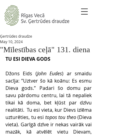
Ģertrūdes draudze
May 10, 2024
"Mīlestības ceļā" 131. diena
TU ESI DIEVA GODS
Džons Eids (
John Eudes
) ar smaidu 
sacīja: ’’Uztver šo kā koānu: Es esmu 
Dieva gods.” Padari šo domu par 
savu pārdomu centru, lai tā nepaliek 
tikai kā doma, bet kļūst par dzīvu 
realitāti.  Tu esi vieta, kur Dievs izlēma 
uzturēties, tu esi 
topos tou theo 
(Dieva 
vieta). Garīgā dzīve ir nekas vairāk vai 
mazāk, kā atvēlēt vietu Dievam, 