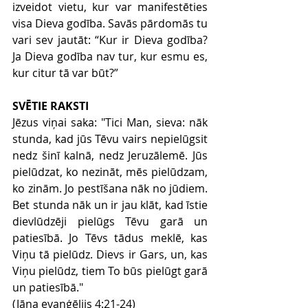
izveidot vietu, kur var manifestēties 
visa Dieva godība. Savās pārdomās tu 
vari sev jautāt: “Kur ir Dieva godība? 
Ja Dieva godība nav tur, kur esmu es, 
kur citur tā var būt?”
SVĒTIE RAKSTI
Jēzus viņai saka: "Tici Man, sieva: nāk 
stunda, kad jūs Tēvu vairs nepielūgsit 
nedz šinī kalnā, nedz Jeruzālemē. Jūs 
pielūdzat, ko nezināt, mēs pielūdzam, 
ko zinām. Jo pestīšana nāk no jūdiem. 
Bet stunda nāk un ir jau klāt, kad īstie 
dievlūdzēji pielūgs Tēvu garā un 
patiesībā. Jo Tēvs tādus meklē, kas 
Viņu tā pielūdz. Dievs ir Gars, un, kas 
Viņu pielūdz, tiem To būs pielūgt garā 
un patiesībā."
(Jāņa evaņģēlijs 4:21-24)