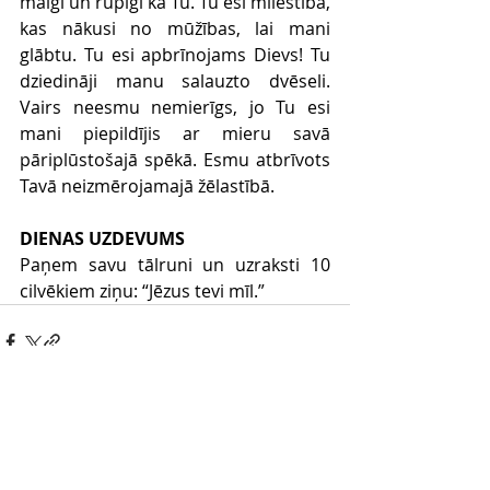
maigi un rūpīgi kā Tu. Tu esi mīlestība, 
kas nākusi no mūžības, lai mani 
glābtu. Tu esi apbrīnojams Dievs! Tu 
dziedināji manu salauzto dvēseli. 
Vairs neesmu nemierīgs, jo Tu esi 
mani piepildījis ar mieru savā 
pāriplūstošajā spēkā. Esmu atbrīvots 
Tavā neizmērojamajā žēlastībā.
DIENAS UZDEVUMS
Paņem savu tālruni un uzraksti 10 
cilvēkiem ziņu: “Jēzus tevi mīl.” 
Comments