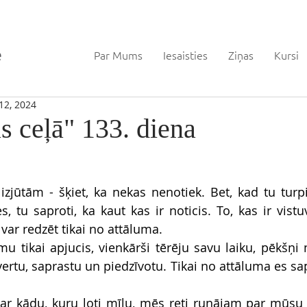
Par Mums
Iesaisties
Ziņas
Kursi
12, 2024
s ceļā" 133. diena
zjūtām - šķiet, ka nekas nenotiek. Bet, kad tu turpi
es, tu saproti, ka kaut kas ir noticis. To, kas ir vistuv
 var redzēt tikai no attāluma.
 tikai apjucis, vienkārši tērēju savu laiku, pēkšņi n
tvertu, saprastu un piedzīvotu. Tikai no attāluma es sap
r kādu, kuru ļoti mīlu, mēs reti runājam par mūsu a