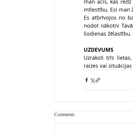
man acis, kas redz 
mīlestību. Esi man ž
Es atbrīvojos no ba
nodot nākotni Tavās
šodienas žēlastību.
UZDEVUMS
Uzraksti trīs lieta
raizes vai situācij
Comments