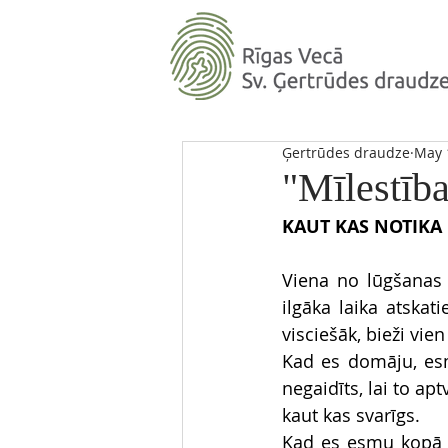
Ģertrūdes draudze
May 
"Mīlestība
KAUT KAS NOTIKA
Viena no lūgšanas i
ilgāka laika atskati
visciešāk, bieži vien
Kad es domāju, esmu
negaidīts, lai to ap
kaut kas svarīgs.
Kad es esmu kopā a