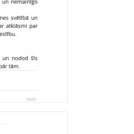
u un nemainīgo 
nes svētībā un 
r atklāsmi par 
estību.
ā un nodod šīs 
 pār tām.