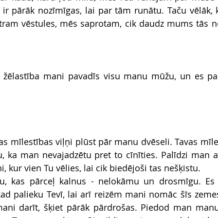
ā ir pārāk nozīmīgas, lai par tām runātu. Taču vēlāk, 
tram vēstules, mēs saprotam, cik daudz mums tās no
 žēlastība mani pavadīs visu manu mūžu, un es pal
vas mīlestības viļņi plūst pār manu dvēseli. Tavas mīl
u, ka man nevajadzētu pret to cīnīties. Palīdzi man at
, kur vien Tu vēlies, lai cik biedējoši tas nešķistu.
bu, kas pārceļ kalnus - nelokāmu un drosmīgu. Es 
kad palieku Tevī, lai arī reizēm mani nomāc šīs zemes 
 mani darīt, šķiet pārāk pārdrošas. Piedod man manu