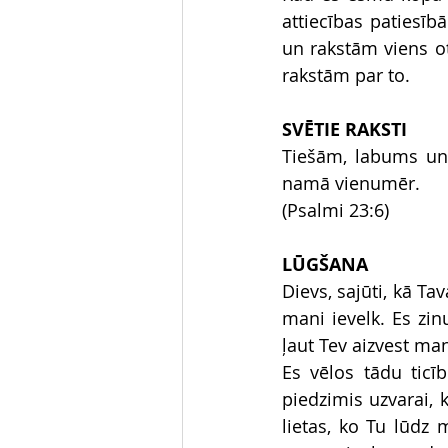
attiecības patiesīb
un rakstām viens o
rakstām par to.
SVĒTIE RAKSTI
Tiešām, labums un
namā vienumēr. 
(Psalmi 23:6)
LŪGŠANA
Dievs, sajūti, kā Ta
mani ievelk. Es zin
ļaut Tev aizvest mani
Es vēlos tādu ticī
piedzimis uzvarai, 
lietas, ko Tu lūdz