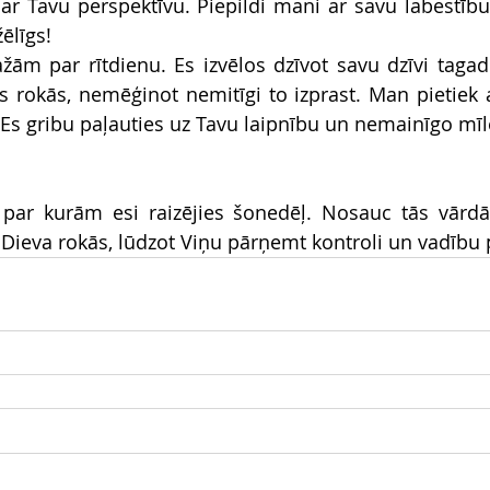
ar Tavu perspektīvu. Piepildi mani ar savu labestīb
ēlīgs!
žām par rītdienu. Es izvēlos dzīvot savu dzīvi tagad
 rokās, nemēģinot nemitīgi to izprast. Man pietiek a
 Es gribu paļauties uz Tavu laipnību un nemainīgo mīl
s, par kurām esi raizējies šonedēļ. Nosauc tās vārd
as Dieva rokās, lūdzot Viņu pārņemt kontroli un vadību