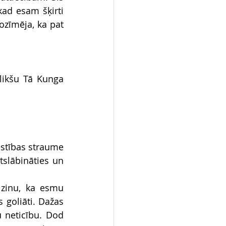
kad esam šķirti 
zīmēja, ka pat 
ikšu Tā Kunga 
estības straume 
slābināties un 
zinu, ka esmu 
goliāti. Dažas 
 neticību. Dod 