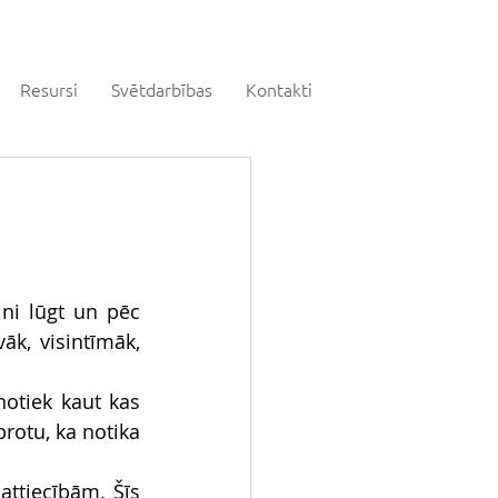
Resursi
Svētdarbības
Kontakti
ni lūgt un pēc 
āk, visintīmāk, 
otiek kaut kas 
rotu, ka notika 
ttiecībām. Šīs 