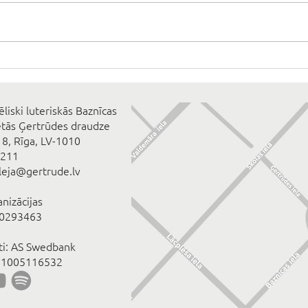
ēliski luteriskās Baznīcas
ētās Ģertrūdes draudze
 8, Rīga, LV-1010
2211
eleja@gertrude.lv
anizācijas
00293463
īti: AS Swedbank
1005116532