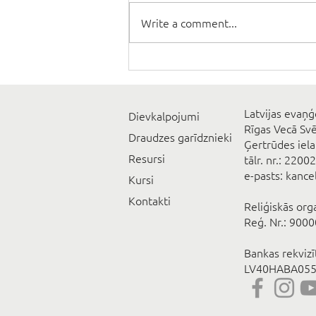
Write a comment...
Latvijas evaņģ
Dievkalpojumi
Rīgas Vecā Sv
Draudzes garīdznieki
Ģertrūdes iela
Resursi
tālr. nr.: 2200
e-pasts: kanc
Kursi
Kontakti
Reliģiskās org
Reģ. Nr.: 900
Bankas rekviz
LV40HABA055