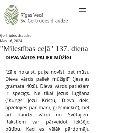
Ģertrūdes draudze
May 16, 2024
"Mīlestības ceļā" 137. diena
DIEVA VĀRDS PALIEK MŪŽĪGI 
“Zāle nokalst, puķe novīst, bet mūsu 
Dieva vārds paliek mūžīgi!” (Jesajas 
grāmata 40:8). Dieva vārds patiešām 
ir spēcīgs. Ne tikai Jēzus lūgšana 
(“Kungs Jēzu Kristu, Dieva dēls, 
apžēlojies par mani, grēcinieku”), bet 
arī daudzi vārdi no Svētajiem 
Rakstiem var pārveidot iekšējo 
būtību. Kad es vēlāk pārdomāju 