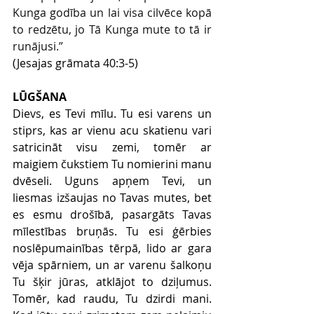
Kunga godība un lai visa cilvēce kopā 
to redzētu, jo Tā Kunga mute to tā ir 
runājusi.”
(Jesajas grāmata 40:3-5)
LŪGŠANA
Dievs, es Tevi mīlu. Tu esi varens un 
stiprs, kas ar vienu acu skatienu vari 
satricināt visu zemi, tomēr ar 
maigiem čukstiem Tu nomierini manu 
dvēseli. Uguns apņem Tevi, un 
liesmas izšaujas no Tavas mutes, bet 
es esmu drošībā, pasargāts Tavas 
mīlestības bruņās. Tu esi ģērbies 
noslēpumainības tērpā, lido ar gara 
vēja spārniem, un ar varenu šalkoņu 
Tu šķir jūras, atklājot to dziļumus. 
Tomēr, kad raudu, Tu dzirdi mani. 