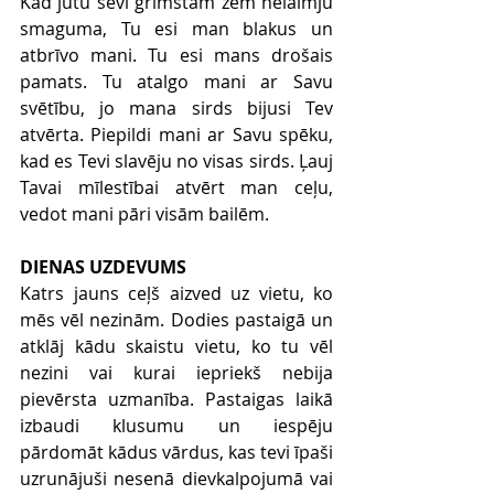
Kad jūtu sevi grimstam zem nelaimju 
smaguma, Tu esi man blakus un 
atbrīvo mani. Tu esi mans drošais 
pamats. Tu atalgo mani ar Savu 
svētību, jo mana sirds bijusi Tev 
atvērta. Piepildi mani ar Savu spēku, 
kad es Tevi slavēju no visas sirds. Ļauj 
Tavai mīlestībai atvērt man ceļu, 
vedot mani pāri visām bailēm. 
DIENAS UZDEVUMS
Katrs jauns ceļš aizved uz vietu, ko 
mēs vēl nezinām. Dodies pastaigā un 
atklāj kādu skaistu vietu, ko tu vēl 
nezini vai kurai iepriekš nebija 
pievērsta uzmanība. Pastaigas laikā 
izbaudi klusumu un iespēju 
pārdomāt kādus vārdus, kas tevi īpaši 
uzrunājuši nesenā dievkalpojumā vai 