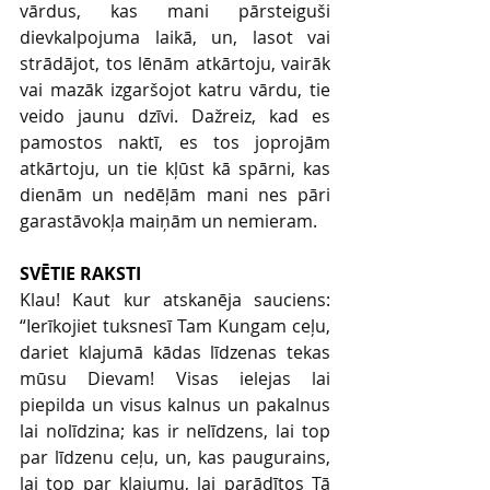
vārdus, kas mani pārsteiguši 
dievkalpojuma laikā, un, lasot vai 
strādājot, tos lēnām atkārtoju, vairāk 
vai mazāk izgaršojot katru vārdu, tie 
veido jaunu dzīvi. Dažreiz, kad es 
pamostos naktī, es tos joprojām 
atkārtoju, un tie kļūst kā spārni, kas 
dienām un nedēļām mani nes pāri 
garastāvokļa maiņām un nemieram.
SVĒTIE RAKSTI
Klau! Kaut kur atskanēja sauciens: 
“Ierīkojiet tuksnesī Tam Kungam ceļu, 
dariet klajumā kādas līdzenas tekas 
mūsu Dievam! Visas ielejas lai 
piepilda un visus kalnus un pakalnus 
lai nolīdzina; kas ir nelīdzens, lai top 
par līdzenu ceļu, un, kas paugurains, 
lai top par klajumu, lai parādītos Tā 