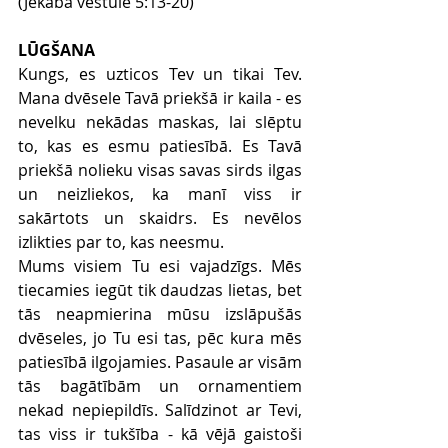
(Jēkaba vēstule 5:13-20)
LŪGŠANA
Kungs, es uzticos Tev un tikai Tev. 
Mana dvēsele Tavā priekšā ir kaila - es 
nevelku nekādas maskas, lai slēptu 
to, kas es esmu patiesībā. Es Tavā 
priekšā nolieku visas savas sirds ilgas 
un neizliekos, ka manī viss ir 
sakārtots un skaidrs. Es nevēlos 
izlikties par to, kas neesmu.
Mums visiem Tu esi vajadzīgs. Mēs 
tiecamies iegūt tik daudzas lietas, bet 
tās neapmierina mūsu izslāpušās 
dvēseles, jo Tu esi tas, pēc kura mēs 
patiesībā ilgojamies. Pasaule ar visām 
tās bagātībām un ornamentiem 
nekad nepiepildīs. Salīdzinot ar Tevi, 
tas viss ir tukšība - kā vējā gaistoši 