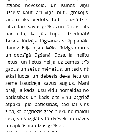
izglābs neveselo, un Kungs viņu 
uzcels; kaut arī viņš būtu grēkojis, 
viņam tiks piedots. Tad nu izsūdziet 
cits citam savus grēkus un lūdziet cits 
par citu, ka jūs topat dziedināti! 
Taisna lūdzēja lūgšanas spēj panākt 
daudz. Elija bija cilvēks, līdzīgs mums 
un dedzīgā lūgšanā lūdza, lai nelītu 
lietus, un lietus nelija uz zemes trīs 
gadus un sešus mēnešus, un tad viņš 
atkal lūdza, un debesis deva lietu un 
zeme izaudzēja savus augļus. Mani 
brāļi, ja kāds jūsu vidū nomaldās no 
patiesības un kāds cits viņu atgriež 
atpakaļ pie patiesības, tad lai viņš 
zina, ka, atgriezis grēcinieku no maldu 
ceļa, viņš izglābs tā dvēseli no nāves 
un apklās daudzus grēkus.