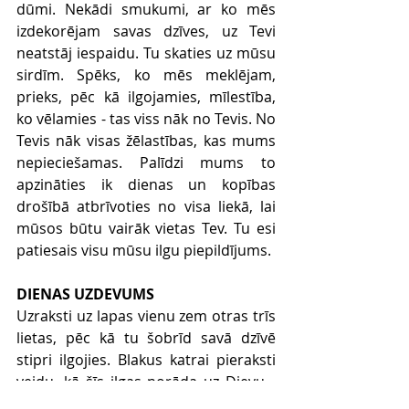
dūmi. Nekādi smukumi, ar ko mēs 
izdekorējam savas dzīves, uz Tevi 
neatstāj iespaidu. Tu skaties uz mūsu 
sirdīm. Spēks, ko mēs meklējam, 
prieks, pēc kā ilgojamies, mīlestība, 
ko vēlamies - tas viss nāk no Tevis. No 
Tevis nāk visas žēlastības, kas mums 
nepieciešamas. Palīdzi mums to 
apzināties ik dienas un kopības 
drošībā atbrīvoties no visa liekā, lai 
mūsos būtu vairāk vietas Tev. Tu esi 
patiesais visu mūsu ilgu piepildījums.
DIENAS UZDEVUMS
Uzraksti uz lapas vienu zem otras trīs 
lietas, pēc kā tu šobrīd savā dzīvē 
stipri ilgojies. Blakus katrai pieraksti 
veidu, kā šīs ilgas norāda uz Dievu - 
vai tās ir Dieva liktas tavā sirdī? Vai 