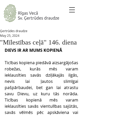
Ģertrūdes draudze
May 25, 2024
"Mīlestības ceļā" 146. diena
DIEVS IR AR MUMS KOPIENĀ 
Ticības kopiena piedāvā aizsargājošas 
robežas, kurās mēs varam 
ieklausīties savās dziļākajās ilgās, 
nevis lai ļautos slimīgai 
pašpārbaudei, bet gan lai atrastu 
savu Dievu, uz kuru tās norāda. 
Ticības kopienā mēs varam 
ieklausīties savās vientulības sajūtās, 
savās vēlmēs pēc apskāviena vai 