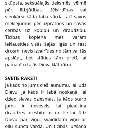
skūpsta, seksuālajās tieksmēs, vēlmē 
pēc līdzjūtības, žēlsirdības vai 
vienkārši kāda laba vārda; arī savos 
meklējumos pēc izpratnes un savās 
cerībās uz kopību un draudzību. 
Ticības kopienā mēs varam 
ieklausīties visās šajās ilgās un rast 
drosmi nevis izvairīties no tām vai tās 
apslēpt, bet stāties tām pretī, lai 
pamanītu tajās Dieva klātbūtni.
SVĒTIE RAKSTI
Ja kāds no jums cieš ļaunumu, lai lūdz 
Dievu. Ja kāds ir labā noskaņā, lai 
dzied slavas dziesmas. Ja kāds starp 
jums ir nevesels, lai pieaicina 
draudzes presbiterus un tie lai lūdz 
Dievu par viņu, svaidīdami viņu ar 
eļļu Kunga vārdā. Un ticības lūgšana 