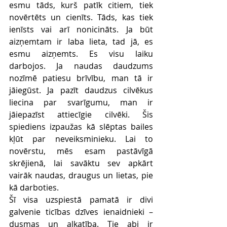
esmu tāds, kurš patīk citiem, tiek 
novērtēts un cienīts. Tāds, kas tiek 
ienīsts vai arī nonicināts. Ja būt 
aizņemtam ir laba lieta, tad jā, es 
esmu aizņemts. Es visu laiku 
darbojos. Ja naudas daudzums 
nozīmē patiesu brīvību, man tā ir 
jāiegūst. Ja pazīt daudzus cilvēkus 
liecina par svarīgumu, man ir 
jāiepazīst attiecīgie cilvēki. Šis 
spiediens izpaužas kā slēptas bailes 
kļūt par neveiksminieku. Lai to 
novērstu, mēs esam pastāvīgā 
skrējienā, lai savāktu sev apkārt 
vairāk naudas, draugus un lietas, pie 
kā darboties. 
Šī visa uzspiestā pamatā ir divi 
galvenie ticības dzīves ienaidnieki 
– 
dusmas un alkatība. Tie abi ir 