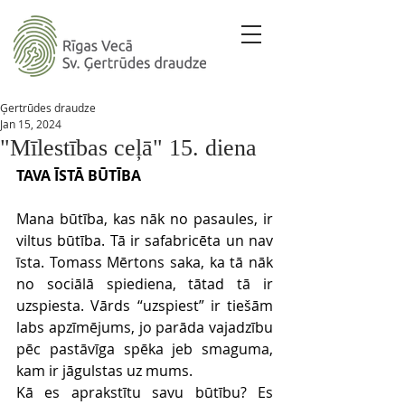
Ģertrūdes draudze
Jan 15, 2024
"Mīlestības ceļā" 15. diena
TAVA ĪSTĀ BŪTĪBA
Mana būtība, kas nāk no pasaules, ir 
viltus būtība. Tā ir safabricēta un nav 
īsta. Tomass Mērtons saka, ka tā nāk 
no sociālā spiediena, tātad tā ir 
uzspiesta. Vārds “uzspiest” ir tiešām 
labs apzīmējums, jo parāda vajadzību 
pēc pastāvīga spēka jeb smaguma, 
kam ir jāgulstas uz mums.
Kā es aprakstītu savu būtību? Es 