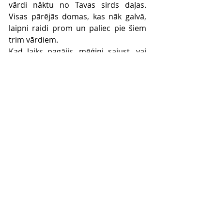
vārdi nāktu no Tavas sirds daļas. 
Visas pārējās domas, kas nāk galvā, 
laipni raidi prom un paliec pie šiem 
trim vārdiem.
Kad laiks pagājis, mēģini sajust, vai 
kaut kas Tevī ir mainījis. Pēc tam 
turpini savu dienu. 
Comments
Write a comment...