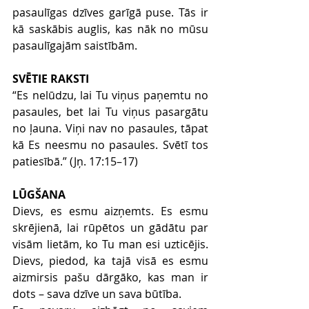
pasaulīgas dzīves garīgā puse. Tās ir 
kā saskābis auglis, kas nāk no mūsu 
pasaulīgajām saistībām.
SVĒTIE RAKSTI
“Es nelūdzu, lai Tu viņus paņemtu no 
pasaules, bet lai Tu viņus pasargātu 
no ļauna. Viņi nav no pasaules, tāpat 
kā Es neesmu no pasaules. Svētī tos 
patiesībā.” (Jņ. 17:15
–
17)
LŪGŠANA
Dievs, es esmu aizņemts. Es esmu 
skrējienā, lai rūpētos un gādātu par 
visām lietām, ko Tu man esi uzticējis. 
Dievs, piedod, ka tajā visā es esmu 
aizmirsis pašu dārgāko, kas man ir 
dots 
–
 sava dzīve un sava būtība.