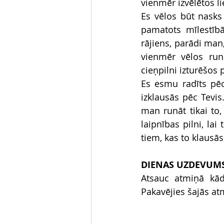
vienmēr izvēlētos li
Es vēlos būt nasks 
pamatots mīlestībā
rājiens, parādi man, 
vienmēr vēlos run
cieņpilni izturēšos 
Es esmu radīts pēc 
izklausās pēc Tevis
man runāt tikai to,
laipnības pilni, lai
tiem, kas to klausās
DIENAS UZDEVUM
Atsauc atmiņā kādu
Pakavējies šajās at