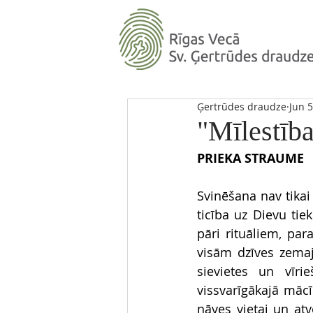
Ģertrūdes draudze
Jun 5
"Mīlestība
PRIEKA STRAUME
Svinēšana nav tikai 
ticība uz Dievu tie
pāri rituāliem, par
visām dzīves zemaj
sievietes un vīri
vissvarīgākajā mācī
nāves vietai un at