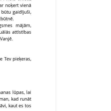
r noķert vienā 
būtu gaidījuši, 
tbūtnē.
ugsmes mājām, 
lās attīstības 
Vanjē. 
 Tev pieķeras, 
nas lūpas, lai 
man, kad runāt 
i, kaut es tos 