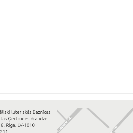
ēliski luteriskās Baznīcas
ētās Ģertrūdes draudze
 8, Rīga, LV-1010
2211