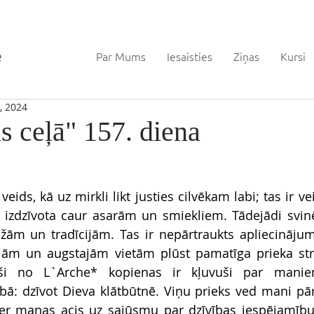
Par Mums
Iesaisties
Ziņas
Kursi
, 2024
s ceļā" 157. diena
veids, kā uz mirkli likt justies cilvēkam labi; tas ir v
k izdzīvota caur asarām un smiekliem. Tādejādi svin
ažām un tradīcijām. Tas ir nepārtraukts apliecināju
ām un augstajām vietām plūst pamatīga prieka strau
eši no L`Arche* kopienas ir kļuvuši par maniem
bā: dzīvot Dieva klātbūtnē. Viņu prieks ved mani pāri 
ver manas acis uz sajūsmu par dzīvības iespējamību.