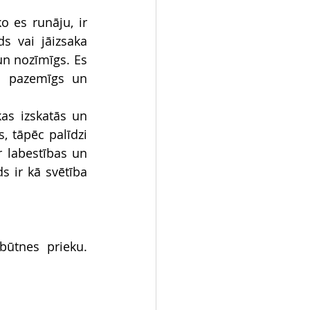
 es runāju, ir 
 vai jāizsaka 
 un nozīmīgs. Es 
u pazemīgs un 
as izskatās un 
 tāpēc palīdzi 
 labestības un 
s ir kā svētība 
būtnes prieku. 