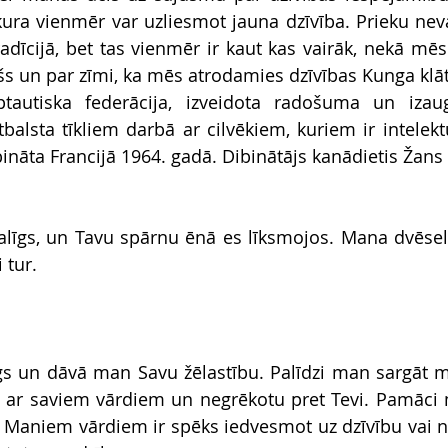
ura vienmēr var uzliesmot jauna dzīvība. Prieku neva
tradīcijā, bet tas vienmēr ir kaut kas vairāk, nekā mēs 
s un par zīmi, ka mēs atrodamies dzīvības Kunga klā
ptautiska federācija, izveidota radošuma un iza
sta tīkliem darbā ar cilvēkiem, kuriem ir intelektuā
bināta Francijā 1964. gadā. Dibinātājs kanādietis Žans 
alīgs, un Tavu spārnu ēnā es līksmojos. Mana dvēsele
 tur.
gs un dāvā man Savu žēlastību. Palīdzi man sargāt ma
s ar saviem vārdiem un negrēkotu pret Tevi. Pamāci 
. Maniem vārdiem ir spēks iedvesmot uz dzīvību vai nāv