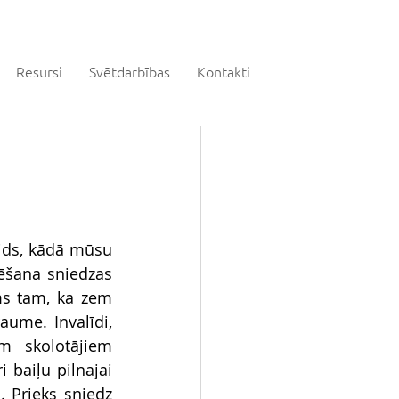
Resursi
Svētdarbības
Kontakti
eids, kādā mūsu 
ēšana sniedzas 
ms tam, ka zem 
me. Invalīdi, 
 skolotājiem 
baiļu pilnajai 
 Prieks sniedz 