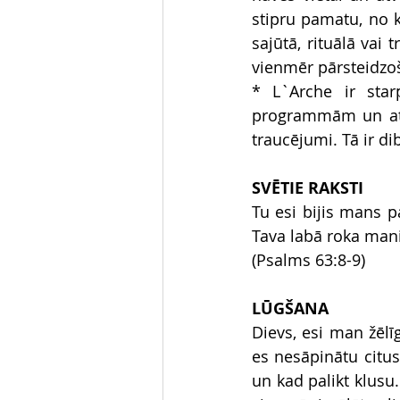
stipru pamatu, no k
sajūtā, rituālā vai 
vienmēr pārsteidzoš
* L`Arche ir star
programmām un atbal
traucējumi. Tā ir di
SVĒTIE RAKSTI
Tu esi bijis mans p
Tava labā roka mani
(Psalms 63:8-9)
LŪGŠANA
Dievs, esi man žēlī
es nesāpinātu citu
un kad palikt klusu