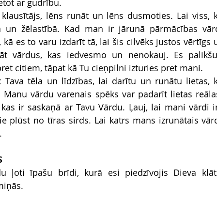
etot ar gudrību.
klausītājs, lēns runāt un lēns dusmoties. Lai viss, ko
 un žēlastībā. Kad man ir jārunā pārmācības vārds
kā es to varu izdarīt tā, lai šis cilvēks justos vērtīgs
āt vārdus, kas iedvesmo un nenokauj. Es palikš
pret citiem, tāpat kā Tu cieņpilni izturies pret mani.
Tava tēla un līdzības, lai darītu un runātu lietas, k
. Manu vārdu varenais spēks var padarīt lietas reālas,
 kas ir saskaņā ar Tavu Vārdu. Ļauj, lai mani vārdi ir
 tie plūst no tīras sirds. Lai katrs mans izrunātais vārd
.
S
 ļoti īpašu brīdi, kurā esi piedzīvojis Dieva klāt
miņās.