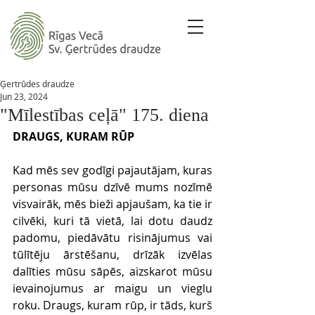
Ģertrūdes draudze
Jun 23, 2024
"Mīlestības ceļā" 175. diena
DRAUGS, KURAM RŪP
Kad mēs sev godīgi pajautājam, kuras 
personas mūsu dzīvē mums nozīmē 
visvairāk, mēs bieži apjaušam, ka tie ir 
cilvēki, kuri tā vietā, lai dotu daudz 
padomu, piedāvātu risinājumus vai 
tūlītēju ārstēšanu, drīzāk izvēlas 
dalīties mūsu sāpēs, aizskarot mūsu 
ievainojumus ar maigu un vieglu 
roku. Draugs, kuram rūp, ir tāds, kurš 