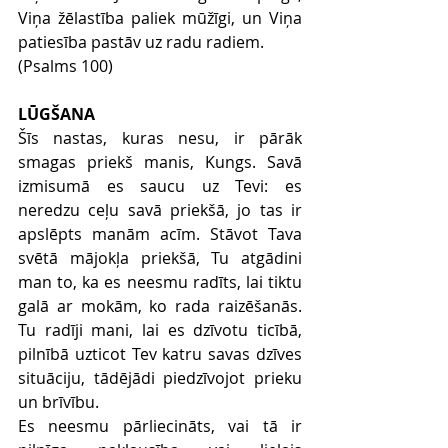
Viņa žēlastība paliek mūžīgi, un Viņa 
patiesība pastāv uz radu radiem.
(Psalms 100)
LŪGŠANA
Šīs nastas, kuras nesu, ir pārāk 
smagas priekš manis, Kungs. Savā 
izmisumā es saucu uz Tevi: es 
neredzu ceļu savā priekšā, jo tas ir 
apslēpts manām acīm. Stāvot Tava 
svētā mājokļa priekšā, Tu atgādini 
man to, ka es neesmu radīts, lai tiktu 
galā ar mokām, ko rada raizēšanās. 
Tu radīji mani, lai es dzīvotu ticībā, 
pilnībā uzticot Tev katru savas dzīves 
situāciju, tādējādi piedzīvojot prieku 
un brīvību.
Es neesmu pārliecināts, vai tā ir 