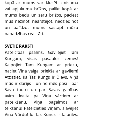
kopā ar mums var klusēt izmisuma 
vai apjukuma brīžos, palikt kopā ar 
mums bēdu un sēru brīžos, paciest 
mūs nezinot, neārstējot, nedziedinot 
un palīdzot mums sastapt mūsu 
nabadzības realitāti.
SVĒTIE RAKSTI
Pateicības psalms. Gavilējiet Tam 
Kungam, visas pasaules zemes! 
Kalpojiet Tam Kungam ar prieku, 
nāciet Viņa vaiga priekšā ar gavilēm! 
Atzīstiet, ka Tas Kungs ir Dievs, Viņš 
mūs ir darījis - un ne mēs paši - par 
Savu tautu un par Savas ganības 
avīm. Ieeita pa Viņa vārtiem ar 
pateikšanu, Viņa pagalmos ar 
teikšanu! Pateicieties Viņam, slavējiet 
Viņa Vārdu! Jo Tas Kungs ir laipnīgs, 