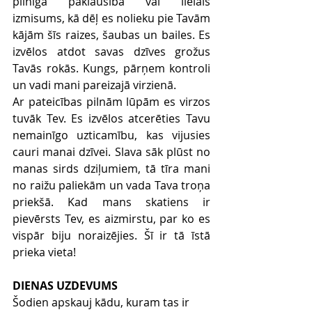
pilnīga paklausība vai lielais 
izmisums, kā dēļ es nolieku pie Tavām 
kājām šīs raizes, šaubas un bailes. Es 
izvēlos atdot savas dzīves grožus 
Tavās rokās. Kungs, pārņem kontroli 
un vadi mani pareizajā virzienā.
Ar pateicības pilnām lūpām es virzos 
tuvāk Tev. Es izvēlos atcerēties Tavu 
nemainīgo uzticamību, kas vijusies 
cauri manai dzīvei. Slava sāk plūst no 
manas sirds dziļumiem, tā tīra mani 
no raižu paliekām un vada Tava troņa 
priekšā. Kad mans skatiens ir 
pievērsts Tev, es aizmirstu, par ko es 
vispār biju noraizējies. Šī ir tā īstā 
prieka vieta!
DIENAS UZDEVUMS
Šodien apskauj kādu, kuram tas ir 