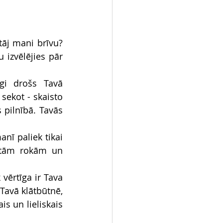
tāj mani brīvu? 
izvēlējies pār 
gi drošs Tavā 
sekot - skaisto 
pilnībā. Tavās 
ī paliek tikai 
ltām rokām un 
vērtīga ir Tava 
avā klātbūtnē, 
s un lieliskais 