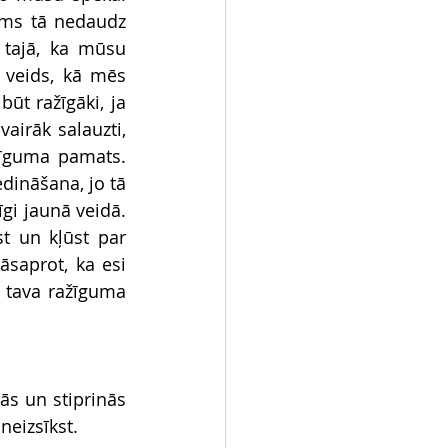
ums tā nedaudz 
 tajā, ka mūsu 
 veids, kā mēs 
t ražīgāki, ja 
airāk salauzti, 
žīguma pamats. 
dināšana, jo tā 
gi jaunā veidā. 
t un kļūst par 
saprot, ka esi 
 tava ražīguma 
s un stiprinās 
neizsīkst.