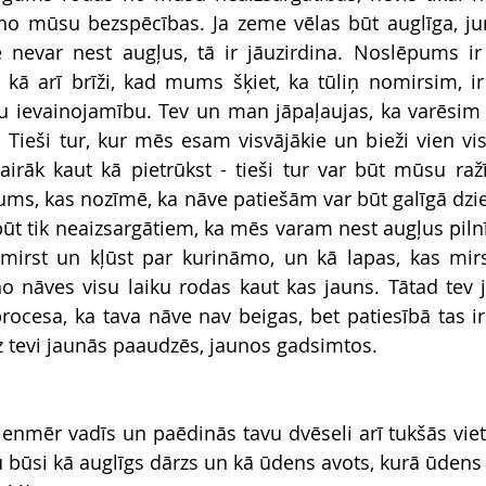
 no mūsu bezspēcības. Ja zeme vēlas būt auglīga, j
e nevar nest augļus, tā ir jāuzirdina. Noslēpums ir
kā arī brīži, kad mums šķiet, ka tūliņ nomirsim, ir
 ievainojamību. Tev un man jāpaļaujas, ka varēsim bū
 Tieši tur, kur mēs esam visvājākie un bieži vien visv
airāk kaut kā pietrūkst - tieši tur var būt mūsu ra
jums, kas nozīmē, ka nāve patiešām var būt galīgā dzie
būt tik neaizsargātiem, ka mēs varam nest augļus pilnī
 mirst un kļūst par kurināmo, un kā lapas, kas mirs
nāves visu laiku rodas kaut kas jauns. Tātad tev jā
procesa, ka tava nāve nav beigas, bet patiesībā tas ir
z tevi jaunās paaudzēs, jaunos gadsimtos.
ienmēr vadīs un paēdinās tavu dvēseli arī tukšās vietā
u būsi kā auglīgs dārzs un kā ūdens avots, kurā ūdens 