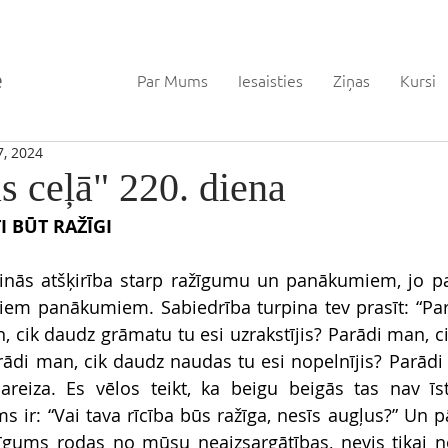
Par Mums
Iesaisties
Ziņas
Kursi
7, 2024
s ceļā" 220. diena
I BŪT RAŽĪGI
inās atšķirība starp ražīgumu un panākumiem, jo pa
viem panākumiem. Sabiedrība turpina tev prasīt: “Pa
n, cik daudz grāmatu tu esi uzrakstījis? Parādi man, c
arādi man, cik daudz naudas tu esi nopelnījis? Parādi
reiza. Es vēlos teikt, ka beigu beigās tas nav īst
s ir: “Vai tava rīcība būs ražīga, nesīs augļus?” Un p
žīgums rodas no mūsu neaizsargātības, nevis tikai 