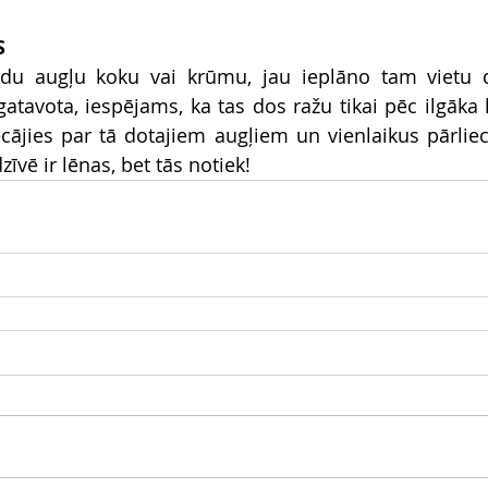
S
du augļu koku vai krūmu, jau ieplāno tam vietu dā
atavota, iespējams, ka tas dos ražu tikai pēc ilgāka l
ecājies par tā dotajiem augļiem un vienlaikus pārlieci
īvē ir lēnas, bet tās notiek!