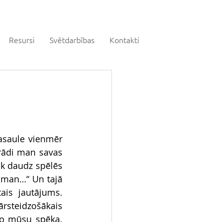
Resursi
Svētdarbības
Kontakti
saule vienmēr 
rādi man savas 
ik daudz spēlēs 
 man…“ Un tajā 
ais jautājums. 
ārsteidzošākais 
no mūsu spēka. 