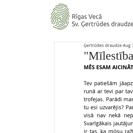
Ģertrūdes draudze
Aug 
"Mīlestība
MĒS ESAM AICINĀT
Tev patiešām jāapz
runā ar tevi par ta
trofejas. Parādi ma
tu esi uzvarējis? P
visā nav nekā nepa
Svarīgākais jautājum
ir tas, ka mūsu ra