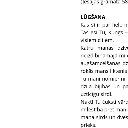
(Jesajas grāmata 58
LŪGŠANA
Kas šī ir par lielo
Tas esi Tu, Kungs –
visiem citiem. 
Katru manas dzīve
neizdibināmajā mīles
augšāmcelšanās dzīv
rokās mans liktenis 
Tu mani nomierini u
dziļa bijības un p
uzticīgu sirdi. 
Naktī Tu čuksti vārd
mīlestība pret mani
mana sirds un dvēse
prieks.