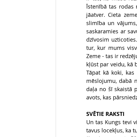
Īstenībā tas rodas
jāatver. Cieta zem
slimība un vājums, 
saskaramies ar savu
dzīvosim uzticoties.
tur, kur mums visv
Zeme - tas ir redzē
kļūst par veidu, kā 
Tāpat kā koki, kas
mēslojumu, dabā no 
daļa no šī skaistā 
avots, kas pārsnied
SVĒTIE RAKSTI
Un tas Kungs tevi v
tavus locekļus, ka t