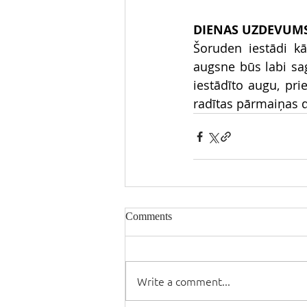
DIENAS UZDEVUM
Šoruden iestādi kā
augsne būs labi sag
iestādīto augu, pri
radītas pārmaiņas dz
Comments
Write a comment...