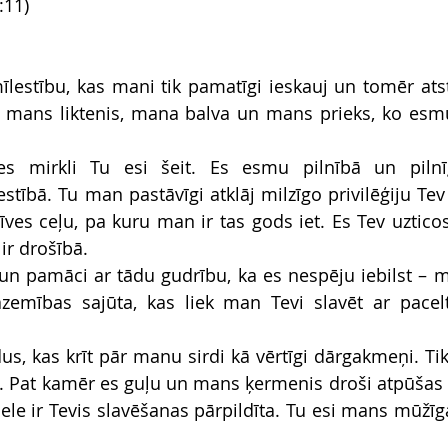
:11)
 mīlestību, kas mani tik pamatīgi ieskauj un tomēr ats
 mans liktenis, mana balva un mans prieks, ko esmu 
s mirkli Tu esi šeit. Es esmu pilnībā un pilnī
tībā. Tu man pastāvīgi atklāj milzīgo privilēģiju Tev 
es ceļu, pa kuru man ir tas gods iet. Es Tev uzticos 
ir drošībā. 
n pamāci ar tādu gudrību, ka es nespēju iebilst – man
azemības sajūta, kas liek man Tevi slavēt ar pace
us, kas krīt pār manu sirdi kā vērtīgi dārgakmeņi. Tik 
. Pat kamēr es guļu un mans ķermenis droši atpūšas T
le ir Tevis slavēšanas pārpildīta. Tu esi mans mūžīgai