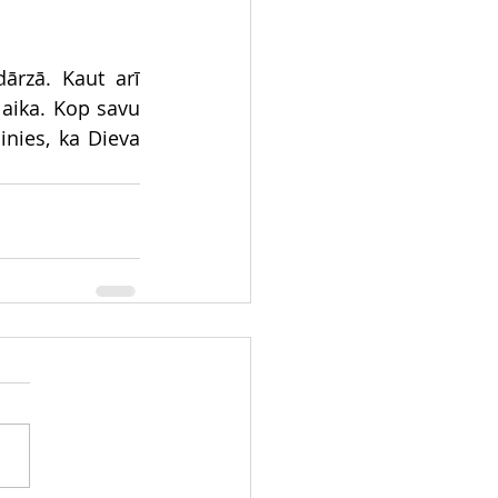
rzā. Kaut arī 
aika. Kop savu 
nies, ka Dieva 