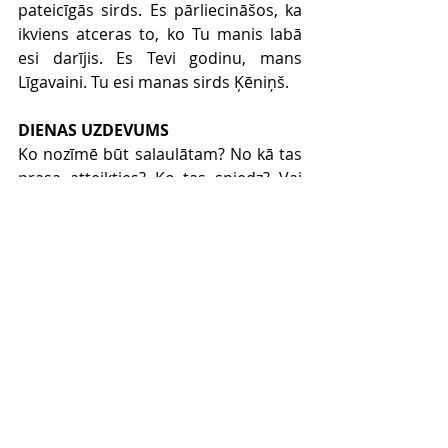
pateicīgās sirds. Es pārliecināšos, ka 
ikviens atceras to, ko Tu manis labā 
esi darījis. Es Tevi godinu, mans 
Līgavaini. Tu esi manas sirds Ķēniņš. 
DIENAS UZDEVUMS
Ko nozīmē būt salaulātam? No kā tas 
prasa atteikties? Ko tas sniedz? Vai 
tev ir kāds cilvēks, ar kuru tu par šo 
tēmu gribētu aprunāties? Piezvani 
viņam vai sarunā satikšanos.
Comments