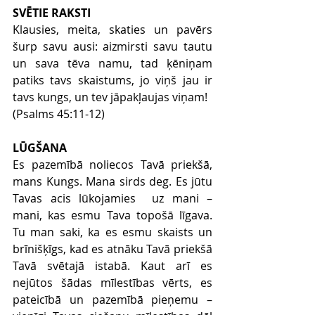
SVĒTIE RAKSTI
Klausies, meita, skaties un pavērs 
šurp savu ausi: aizmirsti savu tautu 
un sava tēva namu, tad ķēniņam 
patiks tavs skaistums, jo viņš jau ir 
tavs kungs, un tev jāpakļaujas viņam!
(Psalms 45:11-12)
LŪGŠANA
Es pazemībā noliecos Tavā priekšā, 
mans Kungs. Mana sirds deg. Es jūtu 
Tavas acis lūkojamies  uz mani – 
mani, kas esmu Tava topošā līgava. 
Tu man saki, ka es esmu skaists un 
brīnišķīgs, kad es atnāku Tavā priekšā 
Tavā svētajā istabā. Kaut arī es 
nejūtos šādas mīlestības vērts, es 
pateicībā un pazemībā pieņemu – 