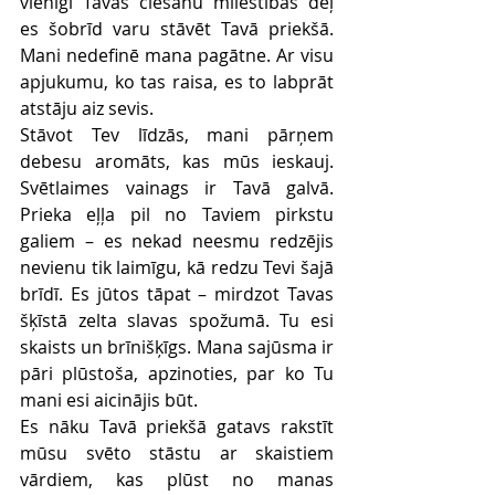
vienīgi Tavas ciešanu mīlestības dēļ 
es šobrīd varu stāvēt Tavā priekšā. 
Mani nedefinē mana pagātne. Ar visu 
apjukumu, ko tas raisa, es to labprāt 
atstāju aiz sevis.
Stāvot Tev līdzās, mani pārņem 
debesu aromāts, kas mūs ieskauj. 
Svētlaimes vainags ir Tavā galvā. 
Prieka eļļa pil no Taviem pirkstu 
galiem – es nekad neesmu redzējis 
nevienu tik laimīgu, kā redzu Tevi šajā 
brīdī. Es jūtos tāpat – mirdzot Tavas 
šķīstā zelta slavas spožumā. Tu esi 
skaists un brīnišķīgs. Mana sajūsma ir 
pāri plūstoša, apzinoties, par ko Tu 
mani esi aicinājis būt.
Es nāku Tavā priekšā gatavs rakstīt 
mūsu svēto stāstu ar skaistiem 
vārdiem, kas plūst no manas 