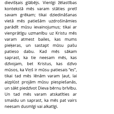
dievišķais glābējs. Vienīgi žēlastības 
kontekstā mēs varam stāties pretī 
savam grēkam; tikai dziedināšanas 
vietā mēs patiešām uzdrošināmies 
parādīt mūsu ievainojumus; tikai ar 
vienprātīgu uzmanību uz Kristu mēs 
varam atmest bailes, kas mums 
pieķeras, un sastapt mūsu pašu 
patieso dabu. Kad mēs sākam 
saprast, ka tie neesam mēs, kas 
dzīvojam, bet Kristus, kas dzīvo 
mūsos, ka Viņš ir mūsu patiesais “es”, 
tikai tad mēs lēnām varam ļaut, lai 
aizplūst projām mūsu piespiešanās, 
un sākt piedzīvot Dieva bērnu brīvību. 
Un tad mēs varam atskatīties ar 
smaidu un saprast, ka mēs pat vairs 
neesam dusmīgi vai alkatīgi.