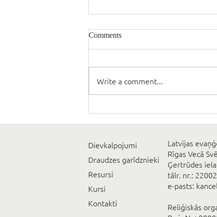
Comments
Write a comment...
Latvijas evaņģ
Dievkalpojumi
Rīgas Vecā Sv
Draudzes garīdznieki
Ģertrūdes iela
Resursi
tālr. nr.: 2200
e-pasts: kanc
Kursi
Kontakti
Reliģiskās org