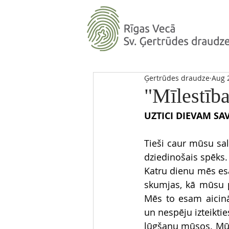
Ģertrūdes draudze
Aug 
"Mīlestība
UZTICI DIEVAM SA
Tieši caur mūsu sa
dziedinošais spēks.
Katru dienu mēs esa
skumjas, kā mūsu pa
Mēs to esam aicinā
un nespēju izteikti
lūgšanu mūsos. Mūsu