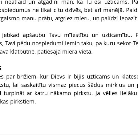
 neatlaid un atgādini man, ka Tu esi uzticams. Pald
spiedumus ne tikai citu dzīvēs, bet arī manējā. Paldie
zgaismo manu prātu, atgriez mieru, un palīdzi iepazīt 
s jebkad apšaubu Tavu mīlestību un uzticamību. Pa
, Tavi pēdu nospiedumi iemin taku, pa kuru sekot Tev. J
avā klātbūtnē, patiesajā miera vietā.
S
s par brīžiem, kur Dievs ir bijis uzticams un klāteso
tu, lai saskaitītu vismaz piecus šādus mirkļus un pa
d turpināt ar katru nākamo pirkstu. Ja vēlies lielāku 
okas pirkstiem.