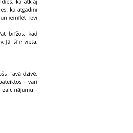
ies, ka atklāj 
s, ka atgādini 
un iemīlēt Tevi 
t brīžos, kad 
ā, šī ir vieta, 
šs Tavā dzīvē. 
teiktos - vari 
izaicinājumu - 