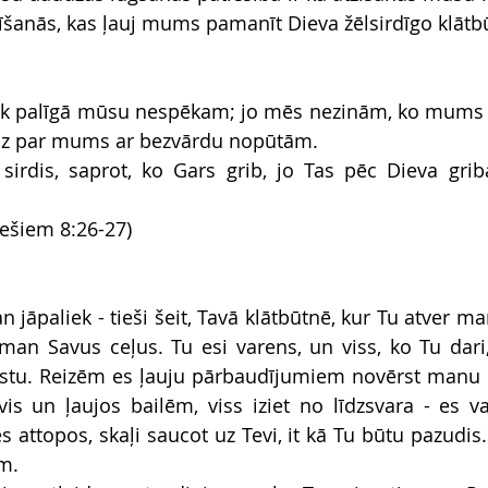
tzīšanās, kas ļauj mums pamanīt Dieva žēlsirdīgo klātb
āk palīgā mūsu nespēkam; jo mēs nezinām, ko mums b
ūdz par mums ar bezvārdu nopūtām.
 sirdis, saprot, ko Gars grib, jo Tas pēc Dieva griba
iešiem 8:26-27)
an jāpaliek - tieši šeit, Tavā klātbūtnē, kur Tu atver ma
an Savus ceļus. Tu esi varens, un viss, ko Tu dari, ir
irstu. Reizēm es ļauju pārbaudījumiem novērst manu
s un ļaujos bailēm, viss iziet no līdzsvara - es va
 attopos, skaļi saucot uz Tevi, it kā Tu būtu pazudis. 
m. 