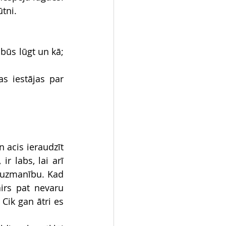
ūtni.
ūs lūgt un kā; 
s iestājas par 
n acis ieraudzīt 
 labs, lai arī 
 uzmanību. Kad 
irs pat nevaru 
Cik gan ātri es 