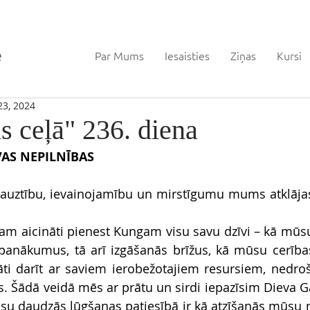
Par Mums
Iesaisties
Ziņas
Kursi
23, 2024
s ceļā" 236. diena
VAS NEPILNĪBAS
lauztību, ievainojamību un mirstīgumu mums atklāja
 
m aicināti pienest Kungam visu savu dzīvi – kā mūsu p
nākumus, tā arī izgāšanās brīžus, kā mūsu cerības, 
ti darīt ar saviem ierobežotajiem resursiem, nedro
es. Šādā veidā mēs ar prātu un sirdi iepazīsim Dieva G
 daudzās lūgšanas patiesībā ir kā atzīšanās mūsu ne