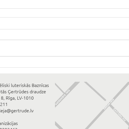
ēliski luteriskās Baznīcas
ētās Ģertrūdes draudze
 8, Rīga, LV-1010
2211
eleja@gertrude.lv
anizācijas