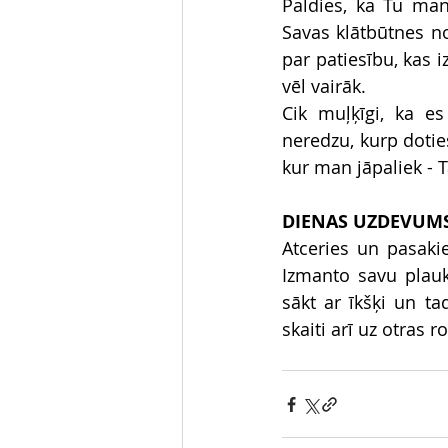
Paldies, ka Tu mani
Savas klātbūtnes no
par patiesību, kas i
vēl vairāk. 
Cik muļķīgi, ka e
neredzu, kurp doties
kur man jāpaliek - T
DIENAS UZDEVUM
Atceries un pasakie
Izmanto savu plauks
sākt ar īkšķi un ta
skaiti arī uz otras r