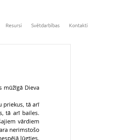
Resursi
Svētdarbības
Kontakti
s mūžīgā Dieva 
riekus, tā arī 
tā arī bailes. 
šajiem vārdiem 
ara nerimstošo 
spējā lūgties. 