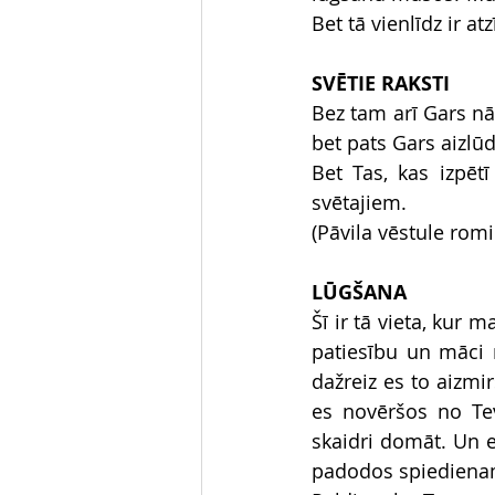
Bet tā vienlīdz ir a
SVĒTIE RAKSTI
Bez tam arī Gars n
bet pats Gars aizl
Bet Tas, kas izpētī
svētajiem.
(Pāvila vēstule rom
LŪGŠANA
Šī ir tā vieta, kur m
patiesību un māci m
dažreiz es to aizm
es novēršos no Tevi
skaidri domāt. Un es
padodos spiediena