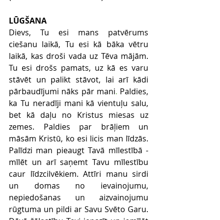
LŪGŠANA
Dievs, Tu esi mans patvērums 
ciešanu laikā, Tu esi kā bāka vētru 
laikā, kas droši vada uz Tēva mājām. 
Tu esi drošs pamats, uz kā es varu 
stāvēt un palikt stāvot, lai arī kādi 
pārbaudījumi nāks pār mani
.
 Paldies, 
ka Tu neradīji mani kā vientuļu salu, 
bet kā daļu no Kristus miesas uz 
zemes. Paldies par brāļiem un 
māsām Kristū, ko esi licis man līdzās. 
Palīdzi man pieaugt Tavā mīlestībā - 
mīlēt un arī saņemt Tavu mīlestību 
caur līdzcilvēkiem. Attīri manu sirdi 
un domas no ievainojumu, 
nepiedošanas un aizvainojumu 
rūgtuma un pildi ar Savu Svēto Garu. 