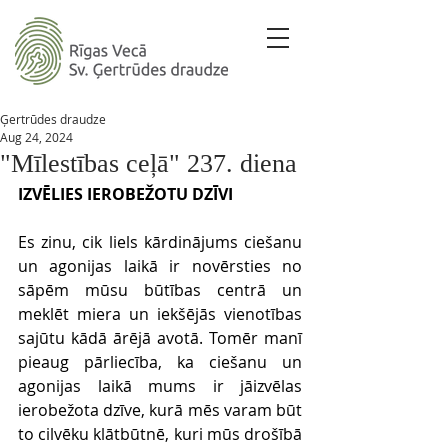
Ģertrūdes draudze
Aug 24, 2024
"Mīlestības ceļā" 237. diena
IZVĒLIES IEROBEŽOTU DZĪVI 
Es zinu, cik liels kārdinājums ciešanu 
un agonijas laikā ir novērsties no 
sāpēm mūsu būtības centrā un 
meklēt miera un iekšējās vienotības 
sajūtu kādā ārējā avotā.
Tomēr manī 
pieaug pārliecība, ka ciešanu un 
agonijas laikā mums ir jāizvēlas 
ierobežota dzīve, kurā mēs varam būt 
to cilvēku klātbūtnē, kuri mūs drošībā 