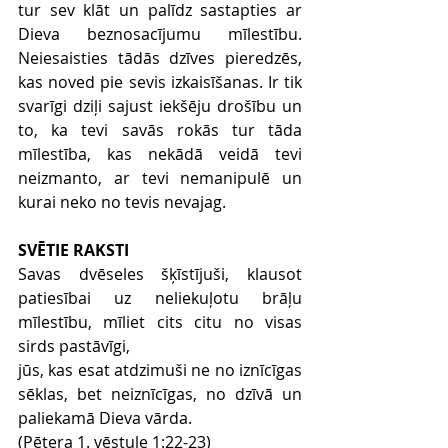
tur sev klāt un palīdz sastapties ar 
Dieva beznosacījumu mīlestību. 
Neiesaisties tādās dzīves pieredzēs, 
kas noved pie sevis izkaisīšanas. Ir tik 
svarīgi dziļi sajust iekšēju drošību un 
to, ka tevi savās rokās tur tāda 
mīlestība, kas nekādā veidā tevi 
neizmanto, ar tevi nemanipulē un 
kurai neko no tevis nevajag.
SVĒTIE RAKSTI
Savas dvēseles šķīstījuši, klausot 
patiesībai uz neliekuļotu brāļu 
mīlestību, mīliet cits citu no visas 
sirds pastāvīgi,
jūs, kas esat atdzimuši ne no iznīcīgas 
sēklas, bet neiznīcīgas, no dzīvā un 
paliekamā Dieva vārda.
(Pētera 1. vēstule 1:22-23)