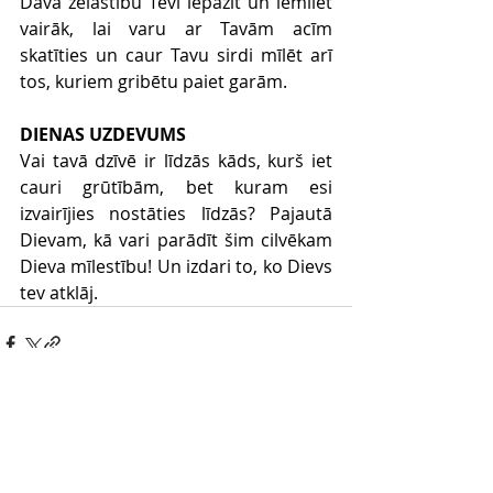
Dāvā žēlastību Tevi iepazīt un iemīlēt 
vairāk, lai varu ar Tavām acīm 
skatīties un caur Tavu sirdi mīlēt arī 
tos, kuriem gribētu paiet garām. 
DIENAS UZDEVUMS
Vai tavā dzīvē ir līdzās kāds, kurš iet 
cauri grūtībām, bet kuram esi 
izvairījies nostāties līdzās? Pajautā 
Dievam, kā vari parādīt šim cilvēkam 
Dieva mīlestību! Un izdari to, ko Dievs 
tev atklāj. 
Comments