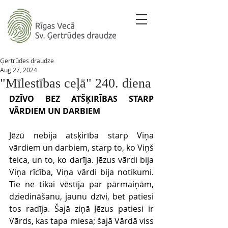
Ģertrūdes draudze
Aug 27, 2024
"Mīlestības ceļā" 240. diena
DZĪVO BEZ ATŠĶIRĪBAS STARP 
VĀRDIEM UN DARBIEM 
Jēzū nebija atsķirība starp Viņa 
vārdiem un darbiem, starp to, ko Viņš 
teica, un to, ko darīja. Jēzus vārdi bija 
Viņa rīcība, Viņa vārdi bija notikumi. 
Tie ne tikai vēstīja par pārmaiņām, 
dziedināšanu, jaunu dzīvi, bet patiesi 
tos radīja. Šajā ziņā Jēzus patiesi ir 
Vārds, kas tapa miesa; šajā Vārdā viss 