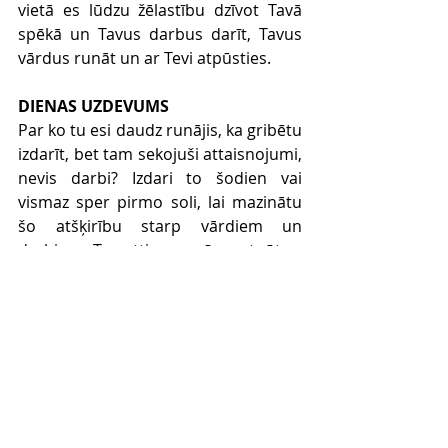
vietā es lūdzu žēlastību dzīvot Tavā 
spēkā un Tavus darbus darīt, Tavus 
vārdus runāt un ar Tevi atpūsties.
DIENAS UZDEVUMS
Par ko tu esi daudz runājis, ka gribētu 
izdarīt, bet tam sekojuši attaisnojumi, 
nevis darbi? Izdari to šodien vai 
vismaz sper pirmo soli, lai mazinātu 
šo atšķirību starp vārdiem un 
darbiem. Tas attiecas arī uz atpūtu - 
ja esi teicis, ka nav laika atpūsties, tad 
šodien ieplāno dienu (vai vismaz rīta 
vai vakara cēlienu), kad atpūtīsies 
tuvāko divu nedēļu laikā.