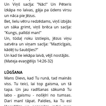
Un Viņš sacīja: "Nāc!" Un Pēteris 
izkāpa no laivas, gāja pa ūdens virsu 
un nāca pie Jēzus.
Bet, lielu vētru redzēdams, viņš izbijās 
un sāka grimt, viņš brēca un sacīja: 
"Kungs, palīdzi man!"
Un, tūdaļ roku izstiepis, Jēzus viņu 
satvēra un viņam sacīja: "Mazticīgais, 
kādēļ tu šaubījies?"
Un kad tie iekāpa laivā, vējš nostājās.
(Mateja evaņģēlijs 14:26-32)
LŪGŠANA
Mans Dievs, kad Tu runā, tad mainās 
viss. Tu teici, lai top gaisma, un tā 
tapa. Un jau radīšanas sākumā Tu 
labo - gaismu - nošķīri no tumsas. 
Dari manī tāpat. Paldies, ka Tu esi 