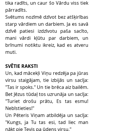
tika radīts, un caur šo Vārdu viss tiek 
pārradīts. 
Svētums nozīmē dzīvot bez atšķirības 
starp vārdiem un darbiem. Ja es savā 
dzīvē patiesi izdzīvotu paša sacīto, 
mani vārdi kļūtu par darbiem, un 
brīnumi notiktu ikreiz, kad es atveru 
muti. 
SVĒTIE RAKSTI
Un, kad mācekļi Viņu redzēja pa jūras 
virsu staigājam, tie izbijās un sacīja: 
"Tas ir spoks." Un tie brēca aiz bailēm. 
Bet Jēzus tūdaļ tos uzrunāja un sacīja: 
"Turiet drošu prātu, Es tas esmu! 
Nebīstieties!" 
Un Pēteris Viņam atbildēja un sacīja: 
"Kungs, ja Tu tas esi, tad liec man 
nākt pie Tevis pa ūdens virsu."