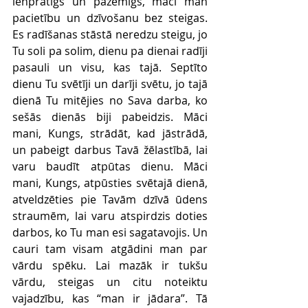
lēnprātīgs un pazemīgs, māci man 
pacietību un dzīvošanu bez steigas. 
Es radīšanas stāstā neredzu steigu, jo 
Tu soli pa solim, dienu pa dienai radīji 
pasauli un visu, kas tajā. Septīto 
dienu Tu svētīji un darīji svētu, jo tajā 
dienā Tu mitējies no Sava darba, ko 
sešās dienās biji pabeidzis. Māci 
mani, Kungs, strādāt, kad jāstrādā, 
un pabeigt darbus Tavā žēlastībā, lai 
varu baudīt atpūtas dienu. Māci 
mani, Kungs, atpūsties svētajā dienā, 
atveldzēties pie Tavām dzīvā ūdens 
straumēm, lai varu atspirdzis doties 
darbos, ko Tu man esi sagatavojis. Un 
cauri tam visam atgādini man par 
vārdu spēku. Lai mazāk ir tukšu 
vārdu, steigas un citu noteiktu 
vajadzību, kas “man ir jādara”. Tā 