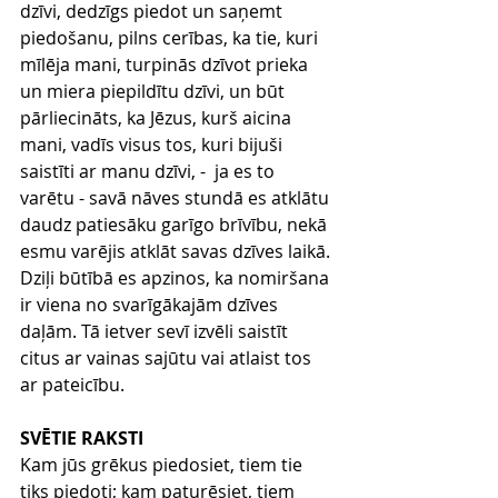
dzīvi, dedzīgs piedot un saņemt 
piedošanu, pilns cerības, ka tie, kuri 
mīlēja mani, turpinās dzīvot prieka 
un miera piepildītu dzīvi, un būt 
pārliecināts, ka Jēzus, kurš aicina 
mani, vadīs visus tos, kuri bijuši 
saistīti ar manu dzīvi, -  ja es to 
varētu - savā nāves stundā es atklātu 
daudz patiesāku garīgo brīvību, nekā 
esmu varējis atklāt savas dzīves laikā. 
Dziļi būtībā es apzinos, ka nomiršana 
ir viena no svarīgākajām dzīves 
daļām. Tā ietver sevī izvēli saistīt 
citus ar vainas sajūtu vai atlaist tos 
ar pateicību.
SVĒTIE RAKSTI
Kam jūs grēkus piedosiet, tiem tie 
tiks piedoti; kam paturēsiet, tiem 