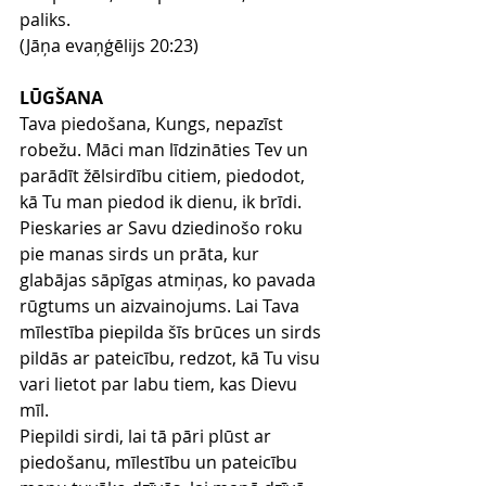
paliks.
(Jāņa evaņģēlijs 20:23)
LŪGŠANA
Tava piedošana, Kungs, nepazīst 
robežu. Māci man līdzināties Tev un 
parādīt žēlsirdību citiem, piedodot, 
kā Tu man piedod ik dienu, ik brīdi. 
Pieskaries ar Savu dziedinošo roku 
pie manas sirds un prāta, kur 
glabājas sāpīgas atmiņas, ko pavada 
rūgtums un aizvainojums. Lai Tava 
mīlestība piepilda šīs brūces un sirds 
pildās ar pateicību, redzot, kā Tu visu 
vari lietot par labu tiem, kas Dievu 
mīl. 
Piepildi sirdi, lai tā pāri plūst ar 
piedošanu, mīlestību un pateicību 