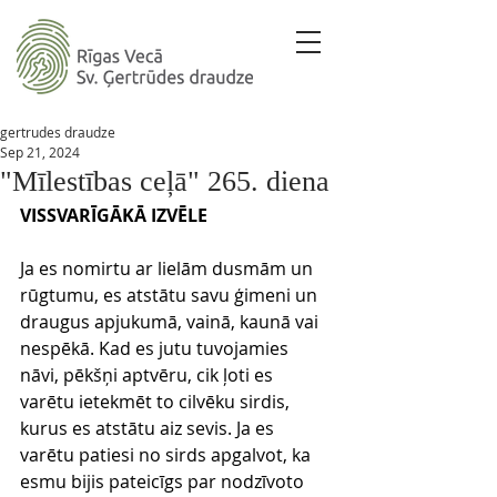
gertrudes draudze
Sep 21, 2024
"Mīlestības ceļā" 265. diena
VISSVARĪGĀKĀ IZVĒLE
Ja es nomirtu ar lielām dusmām un 
rūgtumu, es atstātu savu ģimeni un 
draugus apjukumā, vainā, kaunā vai 
nespēkā. Kad es jutu tuvojamies 
nāvi, pēkšņi aptvēru, cik ļoti es 
varētu ietekmēt to cilvēku sirdis, 
kurus es atstātu aiz sevis. Ja es 
varētu patiesi no sirds apgalvot, ka 
esmu bijis pateicīgs par nodzīvoto 