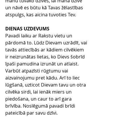
manu tuvāko dzīvēs, lai manā dzīvē 
un nāvē es būtu kā Tavas žēlastības 
atspulgs, kas aicina tuvoties Tev.
DIENAS UZDEVUMS
Pavadi laiku ar Rakstu vietu un 
pārdomā to. Lūdz Dievam uzrādīt, vai 
tavās attiecībās ar kādiem cilvēkiem 
ir neizrunātas lietas, ko Dievs šobrīd 
īpaši pamudina izrunāt un atlaist. 
Varbūt atpazīsti rūgtumu vai 
aizvainojumu pret kādu. Arī to liec 
lūgšanā, uzticot Dievam tavu un otra 
cilvēka sirdi, lai ienāk miers un 
piedošana, un caur to arī gara 
brīvība. Noslēgumā pavadi brīdi 
pateicībā par savu dzīvi.