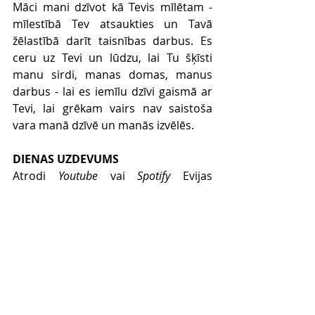
Māci mani dzīvot kā Tevis mīlētam - 
mīlestībā Tev atsaukties un Tavā 
žēlastībā darīt taisnības darbus. Es 
ceru uz Tevi un lūdzu, lai Tu šķīsti 
manu sirdi, manas domas, manus 
darbus - lai es iemīlu dzīvi gaismā ar 
Tevi, lai grēkam vairs nav saistoša 
vara manā dzīvē un manās izvēlēs. 
DIENAS UZDEVUMS
Atrodi 
Youtube
 vai 
Spotify
 Evijas 
Čerevko dziesmu “Es bērns Tavs”, kas 
tapusi projekta “Jauna Slavas 
dziesma” ietvaros. Pavadi šīs 4 
minūtes, slavējot Debesu Tēti. Ja ir 
iespējams, noklausies atkārtoti.