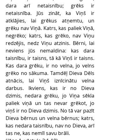
dara arī netaisnību; grēks ir 
netaisnība. Jūs zināt, ka Viņš ir 
atklājies, lai grēkus atņemtu, un 
grēku nav Viņā. Katrs, kas paliek Viņā, 
negrēko; katrs, kas grēko, nav Viņu 
redzējis, nedz Viņu atzinis. Bērni, lai 
neviens jūs nemaldina: kas dara 
taisnību, ir taisns, tā kā Viņš ir taisns. 
Kas dara grēku, ir no velna, jo velns 
grēko no sākuma. Tamdēļ Dieva Dēls 
atnācis, lai Viņš iznīcinātu velna 
darbus. Ikviens, kas ir no Dieva 
dzimis, nedara grēku, jo Viņa sēkla 
paliek viņā un tas nevar grēkot, jo 
viņš ir no Dieva dzimis. No tā var pazīt 
Dieva bērnus un velna bērnus; katrs, 
kas nedara taisnību, nav no Dieva, arī 
tas ne, kas nemīl savu brāli.