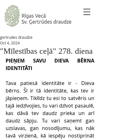
gertrudes draudze
Oct 4, 2024
"Mīlestības ceļā" 278. diena
PIEŅEM SAVU DIEVA BĒRNA 
IDENTITĀTI
Tava patiesā identitāte ir - Dieva 
bērns. Šī ir tā identitāte, kas tev ir 
jāpieņem. Tiklīdz tu esi to satvēris un 
tajā iedzīvojies, tu vari dzīvot pasaulē, 
kas dāvā tev daudz prieka un arī 
daudz sāpju. Tu vari saņemt gan 
uzslavas, gan nosodījumu, kas nāk 
tavā virzienā, kā iespēju nostiprināt 