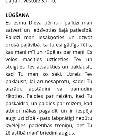
(Jāņa 1. vēstule 3:1-10)
LŪGŠANA
Es esmu Dieva bērns - palīdzi man 
satvert un iedzīvoties šajā patiesībā. 
Palīdzi man iesakņoties un dzīvot 
drošā paļāvībā, ka Tu esi gādīgs Tētis, 
kas mani mīl un rūpējas par mani. Es 
vēlos mācīties uzticēties Tev un 
steigties Tev atsaukties un paklausīt, 
kad Tu man ko saki. Uzreiz Tev 
paklausīt, lai arī nesaprotu, kādēļ Tu 
aizrādi, apstādini vai pamudini 
rīkoties. Paldies par reizēm, kad Tu 
paskaidro, un paldies par reizēm, kad 
atbildi nākas pagaidīt un ir iespēja 
augt uzticībā - pats labprātīgi nebūtu 
izvēlējies pacietības treniņu, bet Tu 
žēlastībā manī briedini augļus. 