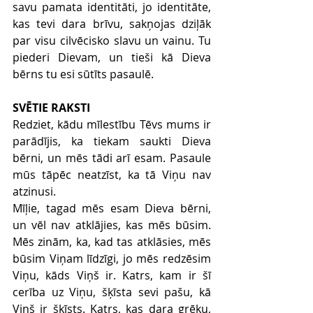
savu pamata identitāti, jo identitāte, 
kas tevi dara brīvu, sakņojas dziļāk 
par visu cilvēcisko slavu un vainu. Tu 
piederi Dievam, un tieši kā Dieva 
bērns tu esi sūtīts pasaulē.
SVĒTIE RAKSTI
Redziet, kādu mīlestību Tēvs mums ir 
parādījis, ka tiekam saukti Dieva 
bērni, un mēs tādi arī esam. Pasaule 
mūs tāpēc neatzīst, ka tā Viņu nav 
atzinusi.
Mīļie, tagad mēs esam Dieva bērni, 
un vēl nav atklājies, kas mēs būsim. 
Mēs zinām, ka, kad tas atklāsies, mēs 
būsim Viņam līdzīgi, jo mēs redzēsim 
Viņu, kāds Viņš ir. Katrs, kam ir šī 
cerība uz Viņu, šķīsta sevi pašu, kā 
Viņš ir šķīsts. Katrs, kas dara grēku, 