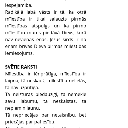
iespējamība.
Radikālā labā vēsts ir tā, ka otrā 
mīlestība ir tikai salauzts pirmās 
mīlestības atspulgs un ka pirmo 
mīlestību mums piedāvā Dievs, kurā 
nav nevienas ēnas. Jēzus sirds ir no 
ēnām brīvās Dieva pirmās mīlestības 
iemiesojums.
SVĒTIE RAKSTI
Mīlestība ir lēnprātīga, mīlestība ir 
laipna, tā neskauž, mīlestība nelielās, 
tā nav uzpūtīga.
Tā neizturas piedauzīgi, tā nemeklē 
savu labumu, tā neskaistas, tā 
nepiemin ļaunu.
Tā nepriecājas par netaisnību, bet 
priecājas par patiesību.