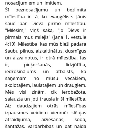
nosacījumiem un limitiem.
Šī beznosacījumu un bezlimita 
mīlestība ir tā, ko evaņģēlists Jānis 
sauc par Dieva pirmo mīlestību. 
"Mīlēsim," viņš saka, "jo Dievs ir 
pirmais mūs mīlējis" (Jāņa 1. vēstule 
4:19). Mīlestība, kas mūs bieži padara 
šaubu pilnus, aizkaitinātus, dusmīgus 
un aizvainotus, ir otrā mīlestība, tas 
ir, pieķeršanās, līdzjūtība, 
iedrošinājums un atbalsts, ko 
saņemam no mūsu vecākiem, 
skolotājiem, laulātajiem un draugiem. 
Mēs visi zinām, cik ierobežota, 
salauzta un ļoti trausla ir šī mīlestība. 
Aiz daudzajiem otrās mīlestības 
izpausmes veidiem vienmēr slēpjas 
atraidījuma, aiziešanas, soda, 
šantāžas, vardarbības un pat naida 