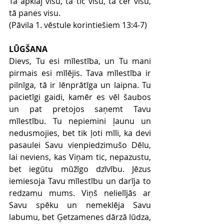
Tā apklāj visu, tā tic visu, tā cer visu, 
tā panes visu.
(Pāvila 1. vēstule korintiešiem 13:4-7)
LŪGŠANA
Dievs, Tu esi mīlestība, un Tu mani 
pirmais esi mīlējis. Tava mīlestība ir 
pilnīga, tā ir lēnprātīga un laipna. Tu 
pacietīgi gaidi, kamēr es vēl šaubos 
un pat pretojos saņemt Tavu 
mīlestību. Tu nepiemini ļaunu un 
nedusmojies, bet tik ļoti mīli, ka devi 
pasaulei Savu vienpiedzimušo Dēlu, 
lai neviens, kas Viņam tic, nepazustu, 
bet iegūtu mūžīgo dzīvību. Jēzus 
iemiesoja Tavu mīlestību un darīja to 
redzamu mums. Viņš nelielījās ar 
Savu spēku un nemeklēja Savu 
labumu, bet Ģetzamenes dārzā lūdza, 