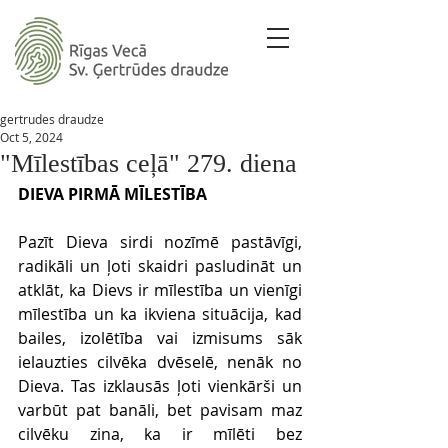
gertrudes draudze
Oct 5, 2024
"Mīlestības ceļā" 279. diena
DIEVA PIRMĀ MĪLESTĪBA
Pazīt Dieva sirdi nozīmē pastāvīgi, 
radikāli un ļoti skaidri pasludināt un 
atklāt, ka Dievs ir mīlestība un vienīgi 
mīlestība un ka ikviena situācija, kad 
bailes, izolētība vai izmisums sāk 
ielauzties cilvēka dvēselē, nenāk no 
Dieva. Tas izklausās ļoti vienkārši un 
varbūt pat banāli, bet pavisam maz 
cilvēku zina, ka ir mīlēti bez 