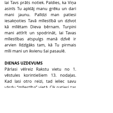
lai Tavs prāts notiek. Paldies, ka Viņa 
asinīs Tu apklāj manu grēku un dari 
mani jaunu. Palīdzi man patiesi 
iesakņoties Tavā mīlestībā un dzīvot 
kā mīlētam Dieva bērnam. Turpini 
mani attīrīt un spodrināt, lai Tavas 
mīlestības atspulgs manā dzīvē ir 
arvien līdzīgāks tam, kā Tu pirmais 
mīli mani un ikvienu šai pasaulē.
DIENAS UZDEVUMS
Pārlasi vēlreiz Rakstu vietu no 1. 
vēstules korintiešiem 13. nodaļas. 
Kad lasi otro reizi, tad ieliec savu 
vārdu “mīlestība” vietā. Cik patiesi tas 
skan par tevi šobrīd? Neļauj iezagties 
lepnumam vai kaunam, bet gan lūdz, 
lai Dievs savā žēlastībā palīdz tev 
piedzīvot un rādīt pasaulei Viņa 