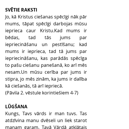
SVĒTIE RAKSTI
Jo, kā Kristus ciešanas spēcīgi nāk pār 
mums, tāpat spēcīgi darbojas mūsu 
ieprieca caur Kristu.Kad mums ir 
bēdas, tad tās jums par 
iepriecināšanu un pestīšanu; kad 
mums ir ieprieca, tad tā jums par 
iepriecināšanu, kas parādās spēcīga 
to pašu ciešanu panešanā, ko arī mēs 
nesam.Un mūsu cerība par jums ir 
stipra, jo mēs zinām, ka jums ir dalība 
kā ciešanās, tā arī iepriecā.
(Pāvila 2. vēstule korintiešiem 4-7)
LŪGŠANA
Kungs, Tavs vārds ir man tuvs. Tas 
atdzīvina manu dvēseli un liek starot 
manam garam. Tavā Vārdā atklātais 