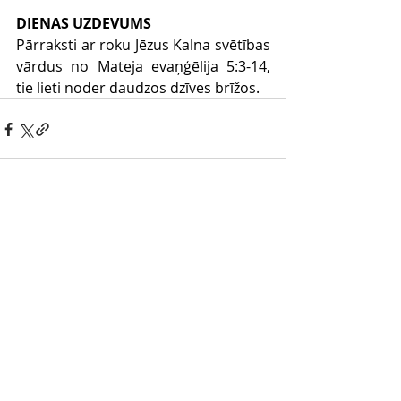
DIENAS UZDEVUMS
Pārraksti ar roku Jēzus Kalna svētības 
vārdus no Mateja evaņģēlija 5:3-14, 
tie lieti noder daudzos dzīves brīžos.
Comments
Write a comment...
Dievkalpojumi