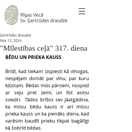
Ģertrūdes draudze
Nov 12, 2024
"Mīlestības ceļā" 317. diena
BĒDU UN PRIEKA KAUSS
Brīdī, kad tiekam izspiesti kā vīnogas, 
nespējam domāt par vīnu, par kuru 
kļūstam. Bēdas mūs pārņem, nospiež 
ar seju pret zemi, un līst asiņu 
sviedri.  Tādos brīžos sev jāatgādina, 
ka mūsu bēdu kauss ir arī mūsu 
prieka kauss un ka pienāks diena, kad 
varēsim baudīt prieku tikpat bagātīgi 
kā šobrīd bēdas.