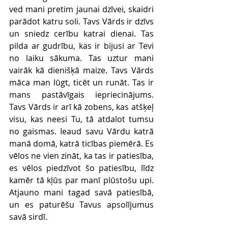
ved mani pretim jaunai dzīvei, skaidri 
parādot katru soli. Tavs Vārds ir dzīvs 
un sniedz cerību katrai dienai. Tas 
pilda ar gudrību, kas ir bijusi ar Tevi 
no laiku sākuma. Tas uztur mani 
vairāk kā dienišķā maize. Tavs Vārds 
māca man lūgt, ticēt un runāt. Tas ir 
mans pastāvīgais iepriecinājums. 
Tavs Vārds ir arī kā zobens, kas atšķeļ 
visu, kas neesi Tu, tā atdalot tumsu 
no gaismas. Ieaud savu Vārdu katrā 
manā domā, katrā ticības piemērā. Es 
vēlos ne vien zināt, ka tas ir patiesība, 
es vēlos piedzīvot šo patiesību, līdz 
kamēr tā kļūs par manī plūstošu upi. 
Atjauno mani tagad savā patiesībā, 
un es paturēšu Tavus apsolījumus 
savā sirdī.