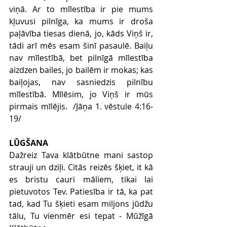
viņā. Ar to mīlestība ir pie mums 
kļuvusi pilnīga, ka mums ir droša 
paļāvība tiesas dienā, jo, kāds Viņš ir, 
tādi arī mēs esam šinī pasaulē. Baiļu 
nav mīlestībā, bet pilnīgā mīlestība 
aizdzen bailes, jo bailēm ir mokas; kas 
baiļojas, nav sasniedzis pilnību 
mīlestībā. Mīlēsim, jo Viņš ir mūs 
pirmais mīlējis.  /Jāņa 1. vēstule 4:16-
19/
LŪGŠANA
Dažreiz Tava klātbūtne mani sastop 
strauji un dziļi. Citās reizēs šķiet, it kā 
es bristu cauri māliem, tikai lai 
pietuvotos Tev. Patiesība ir tā, ka pat 
tad, kad Tu šķieti esam miljons jūdžu 
tālu, Tu vienmēr esi tepat - Mūžīgā 