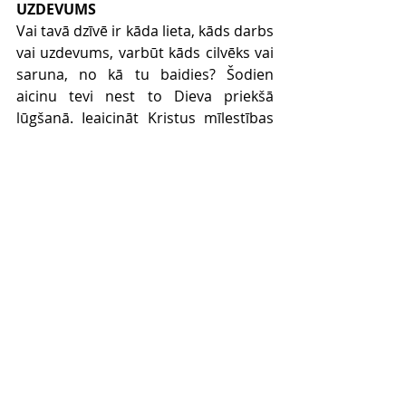
UZDEVUMS
Vai tavā dzīvē ir kāda lieta, kāds darbs 
vai uzdevums, varbūt kāds cilvēks vai 
saruna, no kā tu baidies? Šodien 
aicinu tevi nest to Dieva priekšā 
lūgšanā. Ieaicināt Kristus mīlestības 
Garu tajā vietā. Ļaut Dievam skalot 
tavu sirdi ar mīlestību, darīt tevi 
spējīgu mīlēt un nebaidīties.
Comments