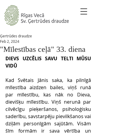
Ģertrūdes draudze
Feb 2, 2024
"Mīlestības ceļā" 33. diena
DIEVS UZCĒLIS SAVU TELTI MŪSU 
VIDŪ 
Kad Svētais Jānis saka, ka pilnīgā 
mīlestība aizdzen bailes, viņš runā 
par mīlestību, kas nāk no Dieva, 
dievišķu mīlestību. Viņš nerunā par 
cilvēcīgu pieķeršanos, psiholoģisku 
saderību, savstarpēju pievilkšanos vai 
dziļām personīgām sajūtām. Visām 
šīm formām ir sava vērtība un 