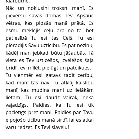
Klātbūtne.
Nāc un noklusini troksni manī. Es 
pievēršu savas domas Tev. Apsauc 
vētras, kas plosās manā prātā. Es 
esmu meklējis ceļu ārā no tā, bet 
patiesībā Tu esi tas Ceļš. Tu esi 
pierādījis Savu uzticību. Es pat nezinu, 
kādēļ man jebkad būtu jāšaubās. Tā 
vietā es Tev uzticēšos, izvēlēšos šajā 
brīdī Tevi mīlēt, pielūgt un pateikties.
Tu vienmēr esi gatavs radīt cerību, 
kad manī tās nav. Tu atklāj kaislību 
manī, kas mudina mani uz lielākām 
lietām. Tu esi daudz vairāk, nekā 
vajadzīgs. Paldies, ka Tu esi tik 
pacietīgs pret mani. Paldies par Tavu 
elpojošo ticību manā sirdī, lai es atkal 
varu redzēt. Es Tevi slavēju!