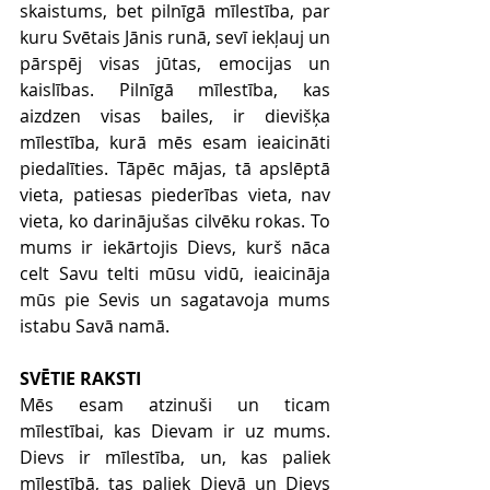
skaistums, bet pilnīgā mīlestība, par 
kuru Svētais Jānis runā, sevī iekļauj un 
pārspēj visas jūtas, emocijas un 
kaislības. Pilnīgā mīlestība, kas 
aizdzen visas bailes, ir dievišķa 
mīlestība, kurā mēs esam ieaicināti 
piedalīties. Tāpēc mājas, tā apslēptā 
vieta, patiesas piederības vieta, nav 
vieta, ko darinājušas cilvēku rokas. To 
mums ir iekārtojis Dievs, kurš nāca 
celt Savu telti mūsu vidū, ieaicināja 
mūs pie Sevis un sagatavoja mums 
istabu Savā namā.
SVĒTIE RAKSTI
Mēs esam atzinuši un ticam 
mīlestībai, kas Dievam ir uz mums. 
Dievs ir mīlestība, un, kas paliek 
mīlestībā, tas paliek Dievā un Dievs 