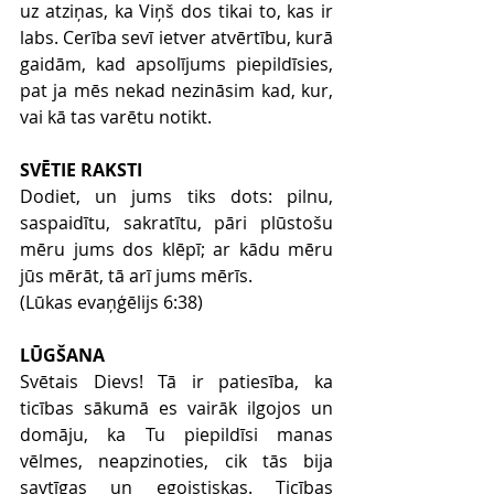
uz atziņas, ka Viņš dos tikai to, kas ir 
labs. Cerība sevī ietver atvērtību, kurā 
gaidām, kad apsolījums piepildīsies, 
pat ja mēs nekad nezināsim kad, kur, 
vai kā tas varētu notikt. 
SVĒTIE RAKSTI
Dodiet, un jums tiks dots: pilnu, 
saspaidītu, sakratītu, pāri plūstošu 
mēru jums dos klēpī; ar kādu mēru 
jūs mērāt, tā arī jums mērīs. 
(Lūkas evaņģēlijs 6:38)
LŪGŠANA
Svētais Dievs! Tā ir patiesība, ka 
ticības sākumā es vairāk ilgojos un 
domāju, ka Tu piepildīsi manas 
vēlmes, neapzinoties, cik tās bija 
savtīgas un egoistiskas. Ticības 