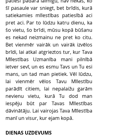
patiesi padara laimīgu, nav nekas, ko 
šī pasaule var sniegt, bet brīdis, kurā 
satiekamies mīlestības patiesībā aci 
pret aci. Par to lūdzu katru dienu, ka 
šo vietu, šo brīdi, mūsu kopā būšanu 
es nekad neizmainu ne pret ko citu. 
Bet vienmēr vairāk un vairāk izvēlos 
brīdi, lai atkal atgrieztos tur, kur Tava 
Mīlestības Uzmanība mani pilnībā 
ietver sevī, un es esmu Tavs un Tu esi 
mans, un tad man pietiek. Vēl lūdzu, 
lai vienmēr vēlos Tavu Mīlestību 
parādīt citiem, lai nepalaižu garām 
nevienu vietu, kurā Tu dod man 
iespēju būt par Tavas Mīlestības 
dāvinātāju. Lai vairojas Tava Mīlestība 
manī un visur, kur ejam kopā. 
DIENAS UZDEVUMS