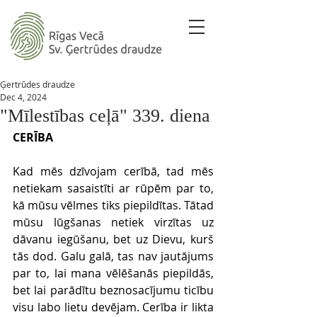
Ģertrūdes draudze
Dec 4, 2024
"Mīlestības ceļā" 339. diena
CERĪBA
Kad mēs dzīvojam cerībā, tad mēs 
netiekam sasaistīti ar rūpēm par to, 
kā mūsu vēlmes tiks piepildītas. Tātad 
mūsu lūgšanas netiek virzītas uz 
dāvanu iegūšanu, bet uz Dievu, kurš 
tās dod. Galu galā, tas nav jautājums 
par to, lai mana vēlēšanās piepildās, 
bet lai parādītu beznosacījumu ticību 
visu labo lietu devējam. Cerība ir likta 