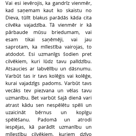
Vai esi ievērojis, ka gandrīz vienmēr, 
kad saņemam kaut ko skaistu no 
Dieva, tūlīt blakus parādās kāda cita 
cilvēka vajadzība. Tā vienmēr ir kā 
pārbaude mūsu briedumam, vai 
esam tikai saņēmēji, vai jau 
saprotam, ka mīlestība vairojas, to 
atdodot. Esi uzmanīgs šodien pret 
cilvēkiem, kuri lūdz tavu palīdzību. 
Atsaucies ar labvēlību un dāsnumu. 
Varbūt tas ir tavs kolēģis vai kolēģe, 
kurai vajadzīgs padoms. Varbūt tavs 
vecāks tev piezvana un vēlas tavu 
uzmanību. Bet varbūt šajā dienā vari 
atrast kādu sen nespēlētu spēli un 
uzaicināt bērnus un kopīgu 
spēlēšanu. Padomā un atrodi 
iespējas, kā parādīt uzmanību un 
mīlestību cilvēkiem, kuriem dzīvo 