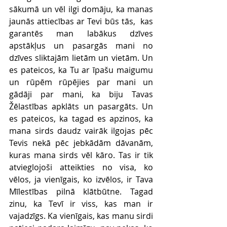
sākumā un vēl ilgi domāju, ka manas 
jaunās attiecības ar Tevi būs tās,  kas 
garantēs man labākus dzīves 
apstākļus un pasargās mani no 
dzīves sliktajām lietām un vietām. Un 
es pateicos, ka Tu ar īpašu maigumu 
un rūpēm rūpējies par mani un 
gādāji par mani, ka biju Tavas 
Žēlastības apklāts un pasargāts. Un 
es pateicos, ka tagad es apzinos, ka 
mana sirds daudz vairāk ilgojas pēc 
Tevis nekā pēc jebkādām dāvanām, 
kuras mana sirds vēl kāro. Tas ir tik 
atvieglojoši atteikties no visa, ko 
vēlos, ja vienīgais, ko izvēlos, ir Tava 
Mīlestības pilnā klātbūtne. Tagad 
zinu, ka Tevī ir viss, kas man ir 
vajadzīgs. Ka vienīgais, kas manu sirdi 