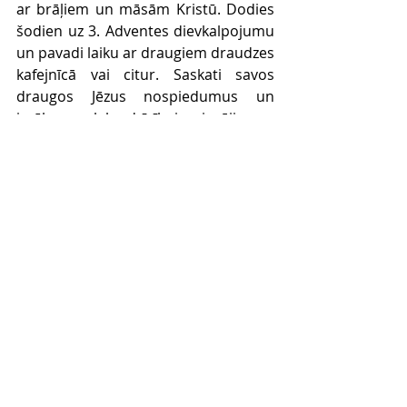
ar brāļiem un māsām Kristū. Dodies 
šodien uz 3. Adventes dievkalpojumu 
un pavadi laiku ar draugiem draudzes 
kafejnīcā vai citur. Saskati savos 
draugos Jēzus nospiedumus un 
izvēles par labu dzīvībai, priecājies un 
izbaudi kopābūšanu.
Comments
Write a comment...