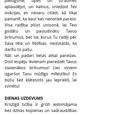
pielūgsmē, upes un straumes 
aplaudējot, un kalnus, sniedzot Tev 
ovācijas, es nevaru citādi, kā tikai 
pamanīt, ka kaut kas nenotiek pareizi. 
Visa radība plūst unisonā, lai Tevi 
godātu un pasludinātu Tavus 
brīnumus, bet tie, kurus Tu radīji pēc 
Sava tēla un līdzības, neizskatās, ka 
darītu to pašu.
Nāc un padari lietas atkal pareizas. 
Dod iespēju ikvienam pieredzēt Tavus 
slavenākos brīnumus! Liec viņiem 
izgaršot Tavu mūžīgo mīlestību! Es 
būšu šeit klātesošs jau iepriekš, lai 
svinētu!
DIENAS UZDEVUMS
Kristīgā ticība ir grūti iedomājama 
bez dzīvas kopienas un sadraudzības 