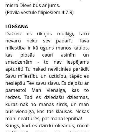
miera Dievs būs ar jums.
(Pāvila vēstule filipiešiem 4:7-9)
LŪGŠANA
Dažreiz es rīkojos muļķīgi, taču 
nevaru neko sev padarīt. Tava 
mīlestība ir kā uguns manos kaulos, 
kas plosās cauri asinīm un 
smadzenēm - to nav iespējams 
apturēt! Tu nekad nevilcinies parādīt 
Savu mīlestību un uzticību, tāpēc es 
neslēpšu Tev savu slavu. Es dejošu ar 
pamesto! Man vienalga, kas to 
redzēs. Tad es dziedāšu dziesmas, 
kuras nāk no manas sirds, un man 
būs vienalga, kas tās klausās. Nekas 
mani neatturēs, pat mana lepnība!
Kungs, kad es dzirdu okeānus, rūcot 