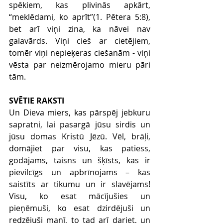
spēkiem, kas plivinās apkārt, 
“meklēdami, ko aprīt”(1. Pētera 5:8), 
bet arī viņi zina, ka nāvei nav 
galavārds. Viņi cieš ar cietējiem, 
tomēr viņi nepieķeras ciešanām - viņi 
vēsta par neizmērojamo mieru pāri 
tām.
SVĒTIE RAKSTI
Un Dieva miers, kas pārspēj jebkuru 
sapratni, lai pasargā jūsu sirdis un 
jūsu domas Kristū Jēzū. Vēl, brāļi, 
domājiet par visu, kas patiess, 
godājams, taisns un šķīsts, kas ir 
pievilcīgs un apbrīnojams – kas 
saistīts ar tikumu un ir slavējams! 
Visu, ko esat mācījušies un 
pieņēmuši, ko esat dzirdējuši un 
redzējuši manī, to tad arī dariet, un 