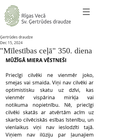
Ģertrūdes draudze
Dec 15, 2024
"Mīlestības ceļā" 350. diena
MŪŽĪGĀ MIERA VĒSTNEŠI
Priecīgi cilvēki ne vienmēr joko, 
smejas vai smaida. Viņi nav cilvēki ar 
optimistisku skatu uz dzīvi, kas 
vienmēr vispārina mirkļa vai 
notikuma nopietnību. Nē, priecīgi 
cilvēki skatās ar atvērtām acīm uz 
skarbo cilvēciskās esības īstenību, un 
vienlaikus viņi nav ieslodzīti tajā. 
Viņiem nav ilūziju par ļaunajiem 