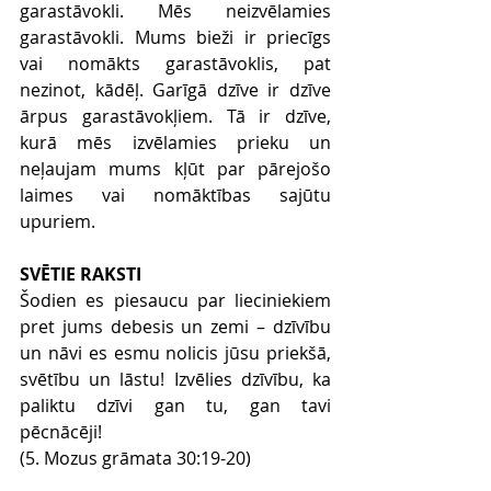
garastāvokli. Mēs neizvēlamies 
garastāvokli. Mums bieži ir priecīgs 
vai nomākts garastāvoklis, pat 
nezinot, kādēļ. Garīgā dzīve ir dzīve 
ārpus garastāvokļiem. Tā ir dzīve, 
kurā mēs izvēlamies prieku un 
neļaujam mums kļūt par pārejošo 
laimes vai nomāktības sajūtu 
upuriem.
SVĒTIE RAKSTI
Šodien es piesaucu par lieciniekiem 
pret jums debesis un zemi – dzīvību 
un nāvi es esmu nolicis jūsu priekšā, 
svētību un lāstu! Izvēlies dzīvību, ka 
paliktu dzīvi gan tu, gan tavi 
pēcnācēji!
(5. Mozus grāmata 30:19-20)