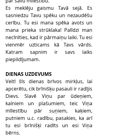
par savu mīlestību.
Es meklēju gaismu Tavā sejā. Es 
sasniedzu Tavu spēku un nezaudēšu 
cerību. Tu esi mana spēka avots un 
mana prieka strūklaka! Palīdzi man 
necīnīties, kad ir pārmaiņu laiki. Tu esi 
vienmēr uzticams kā Tavs vārds. 
Katram sapnim ir savs laiks 
piepildījumam.
DIENAS UZDEVUMS
Veltī šīs dienas brīvos mirkļus, lai 
apcerētu, cik brīnišķu pasauli ir radījis 
Dievs. Slavē Viņu par ūdeņiem, 
kalniem un plašumiem, teic Viņa 
mīlestību pār suņiem, kaķiem, 
putniem u.c. radību, pasakies, ka arī 
tu esi brīnišķi radīts un esi Viņa 
bērns.