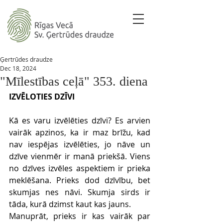
Ģertrūdes draudze
Dec 18, 2024
"Mīlestības ceļā" 353. diena
IZVĒLOTIES DZĪVI
Kā es varu izvēlēties dzīvi? Es arvien 
vairāk apzinos, ka ir maz brīžu, kad 
nav iespējas izvēlēties, jo nāve un 
dzīve vienmēr ir manā priekšā. Viens 
no dzīves izvēles aspektiem ir prieka 
meklēšana. Prieks dod dzīvību, bet 
skumjas nes nāvi. Skumja sirds ir 
tāda, kurā dzimst kaut kas jauns.
Manuprāt, prieks ir kas vairāk par 