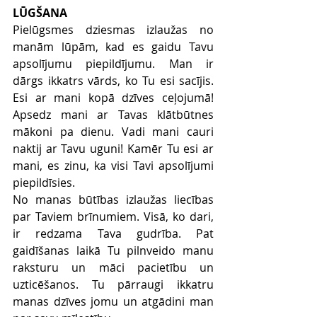
LŪGŠANA
Pielūgsmes dziesmas izlaužas no 
manām lūpām, kad es gaidu Tavu 
apsolījumu piepildījumu. Man ir 
dārgs ikkatrs vārds, ko Tu esi sacījis. 
Esi ar mani kopā dzīves ceļojumā! 
Apsedz mani ar Tavas klātbūtnes 
mākoni pa dienu. Vadi mani cauri 
naktij ar Tavu uguni! Kamēr Tu esi ar 
mani, es zinu, ka visi Tavi apsolījumi 
piepildīsies.
No manas būtības izlaužas liecības 
par Taviem brīnumiem. Visā, ko dari, 
ir redzama Tava gudrība. Pat 
gaidīšanas laikā Tu pilnveido manu 
raksturu un māci pacietību un 
uzticēšanos. Tu pārraugi ikkatru 
manas dzīves jomu un atgādini man 