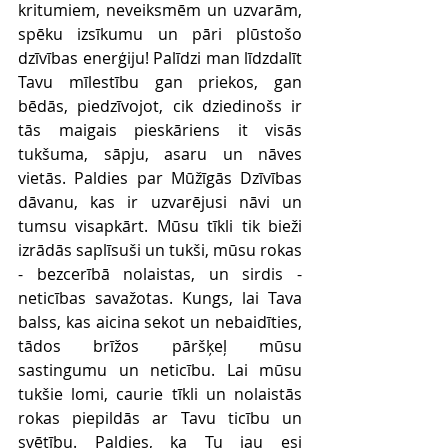
kritumiem, neveiksmēm un uzvarām, 
spēku izsīkumu un pāri plūstošo 
dzīvības enerģiju! Palīdzi man līdzdalīt 
Tavu mīlestību gan priekos, gan 
bēdās, piedzīvojot, cik dziedinošs ir 
tās maigais pieskāriens it visās 
tukšuma, sāpju, asaru un nāves 
vietās. Paldies par Mūžīgās Dzīvības 
dāvanu, kas ir uzvarējusi nāvi un 
tumsu visapkārt. Mūsu tīkli tik bieži 
izrādās saplīsuši un tukši, mūsu rokas 
- bezcerībā nolaistas, un sirdis - 
neticības savažotas. Kungs, lai Tava 
balss, kas aicina sekot un nebaidīties, 
tādos brīžos pāršķeļ mūsu 
sastingumu un neticību. Lai mūsu 
tukšie lomi, caurie tīkli un nolaistās 
rokas piepildās ar Tavu ticību un 
svētību. Paldies, ka Tu jau esi 