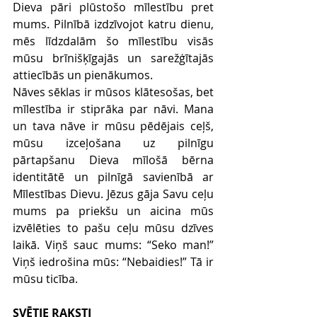
Dieva pāri plūstošo mīlestību pret 
mums. Pilnībā izdzīvojot katru dienu, 
mēs līdzdalām šo mīlestību visās 
mūsu brīnišķīgajās un sarežģītajās 
attiecībās un pienākumos. 
Nāves sēklas ir mūsos klātesošas, bet 
mīlestība ir stiprāka par nāvi. Mana 
un tava nāve ir mūsu pēdējais ceļš, 
mūsu izceļošana uz pilnīgu 
pārtapšanu Dieva mīlošā bērna 
identitātē un pilnīgā savienībā ar 
Mīlestības Dievu. Jēzus gāja Savu ceļu 
mums pa priekšu un aicina mūs 
izvēlēties to pašu ceļu mūsu dzīves 
laikā. Viņš sauc mums: “Seko man!” 
Viņš iedrošina mūs: “Nebaidies!” Tā ir 
mūsu ticība.
SVĒTIE RAKSTI