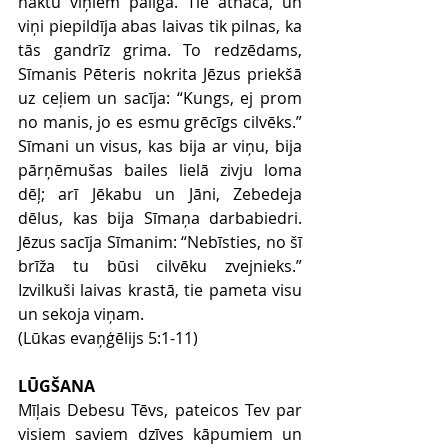
nāktu viņiem palīgā. Tie atnāca, un 
viņi piepildīja abas laivas tik pilnas, ka 
tās gandrīz grima. To redzēdams, 
Sīmanis Pēteris nokrita Jēzus priekšā 
uz ceļiem un sacīja: “Kungs, ej prom 
no manis, jo es esmu grēcīgs cilvēks.” 
Sīmani un visus, kas bija ar viņu, bija 
pārņēmušas bailes lielā zivju loma 
dēļ; arī Jēkabu un Jāni, Zebedeja 
dēlus, kas bija Sīmaņa darbabiedri. 
Jēzus sacīja Sīmanim: “Nebīsties, no šī 
brīža tu būsi cilvēku zvejnieks.” 
Izvilkuši laivas krastā, tie pameta visu 
un sekoja viņam. 
(Lūkas evaņģēlijs 5:1-11)
LŪGŠANA
Mīļais Debesu Tēvs, pateicos Tev par 
visiem saviem dzīves kāpumiem un 