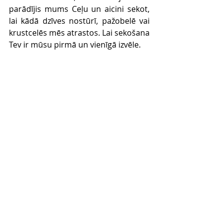
parādījis mums Ceļu un aicini sekot, 
lai kādā dzīves nostūrī, pažobelē vai 
krustcelēs mēs atrastos. Lai sekošana 
Tev ir mūsu pirmā un vienīgā izvēle.
DIENAS UZDEVUMS
Vai ir kāda apņemšanās vai 
nepiepildīta vēlme, kam esi atmetis ar 
roku, apracis kaut kur dziļi sevī un 
netici, ka tā varētu piepildīties? 
Atgriezies pie tās un lūdz Dievam 
palīdzību to īstenot. Sāc ar pirmo un 
galveno soli – lūgšanu, un pēc tam 
nebaidies ticībā spert nākamos.