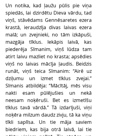
Un notika, kad ļaužu pūlis pie viņa 
spiedās, lai dzirdētu Dieva vārdu, tad 
viņš, stāvēdams Gennēsaretes ezera 
krastā, ieraudzīja divas laivas ezera 
malā; un zvejnieki, no tām izkāpuši, 
mazgāja tīklus. Iekāpis laivā, kas 
piederēja Sīmanim, viņš lūdza tam 
atirt laivu mazliet no krasta; apsēdies 
viņš no laivas mācīja ļaudis. Beidzis 
runāt, viņš teica Sīmanim: “Airē uz 
dziļumu un izmet tīklus zvejai.” 
Sīmanis atbildēja: “Mācītāj, mēs visu 
nakti esam pūlējušies un nekā 
neesam noķēruši. Bet es izmetīšu 
tīklus tavā vārdā.” Tā izdarījuši, viņi 
noķēra milzum daudz zivju, tā ka viņu 
tīkli saplīsa. Un tie māja saviem 
biedriem, kas bija otrā laivā, lai tie 