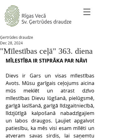
Ģertrūdes draudze
Dec 28, 2024
"Mīlestības ceļā" 363. diena
MĪLESTĪBA IR STIPRĀKA PAR NĀVI 
Dievs ir Gars un visas mīlestības 
Avots. Mūsu garīgais ceļojums aicina 
mūs meklēt un atrast dzīvo 
mīlestības Dievu lūgšanā, pielūgsmē, 
garīgā lasīšanā, garīgā līdzgaitniecībā, 
līdzjūtīgā kalpošanā nabadzīgajiem 
un labos draugos. Ļaujiet apgalvot 
patiesību, ka mēs visi esam mīlēti un 
atveram savas sirdis, lai saņemtu 