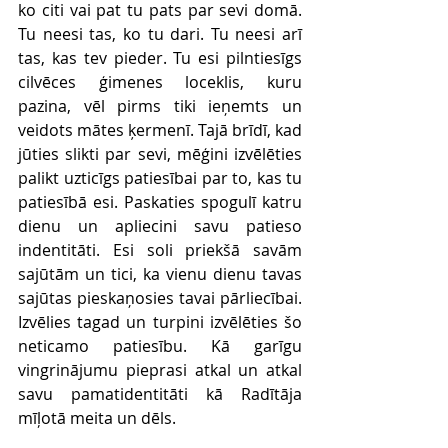
ko citi vai pat tu pats par sevi domā. 
Tu neesi tas, ko tu dari. Tu neesi arī 
tas, kas tev pieder. Tu esi pilntiesīgs 
cilvēces ģimenes loceklis, kuru 
pazina, vēl pirms tiki ieņemts un 
veidots mātes ķermenī. Tajā brīdī, kad 
jūties slikti par sevi, mēģini izvēlēties 
palikt uzticīgs patiesībai par to, kas tu 
patiesībā esi. Paskaties spogulī katru 
dienu un apliecini savu patieso 
indentitāti. Esi soli priekšā savām 
sajūtām un tici, ka vienu dienu tavas 
sajūtas pieskaņosies tavai pārliecībai. 
Izvēlies tagad un turpini izvēlēties šo 
neticamo patiesību. Kā garīgu 
vingrinājumu pieprasi atkal un atkal 
savu pamatidentitāti kā Radītāja 
mīļotā meita un dēls. 