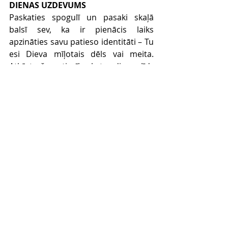
DIENAS UZDEVUMS
Paskaties spogulī un pasaki skaļā 
balsī sev, ka ir pienācis laiks 
apzināties savu patieso identitāti – Tu 
esi Dieva mīļotais dēls vai meita. 
Atkārto šo patiesību katru dienu, līdz 
tā kļūst par patiesību, kura ir Tavas 
identitātes pamatā. 
Comments
Write a comment...