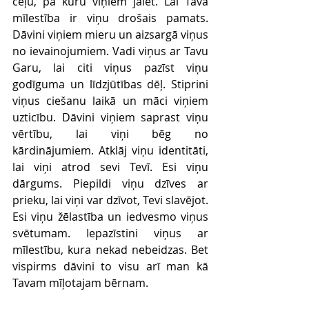
ceļu, pa kuru viņiem jāiet. Lai Tava 
mīlestība ir viņu drošais pamats. 
Dāvini viņiem mieru un aizsargā viņus 
no ievainojumiem. Vadi viņus ar Tavu 
Garu, lai citi viņus pazīst viņu 
godīguma un līdzjūtības dēļ. Stiprini 
viņus ciešanu laikā un māci viņiem 
uzticību. Dāvini viņiem saprast viņu 
vērtību, lai viņi bēg no 
kārdinājumiem. Atklāj viņu identitāti, 
lai viņi atrod sevi Tevī. Esi viņu 
dārgums. Piepildi viņu dzīves ar 
prieku, lai viņi var dzīvot, Tevi slavējot. 
Esi viņu žēlastība un iedvesmo viņus 
svētumam. Iepazīstini viņus ar 
mīlestību, kura nekad nebeidzas. Bet 
vispirms dāvini to visu arī man kā 
Tavam mīļotajam bērnam. 