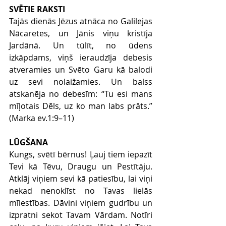
SVĒTIE RAKSTI
Tajās dienās Jēzus atnāca no Galilejas 
Nācaretes, un Jānis viņu kristīja 
Jardānā. Un tūlīt, no ūdens 
izkāpdams, viņš ieraudzīja debesis 
atveramies un Svēto Garu kā balodi 
uz sevi nolaižamies. Un balss 
atskanēja no debesīm: “Tu esi mans 
mīļotais Dēls, uz ko man labs prāts.” 
(Marka ev.1:9–11)
LŪGŠANA
Kungs, svētī bērnus! Ļauj tiem iepazīt 
Tevi kā Tēvu, Draugu un Pestītāju. 
Atklāj viņiem sevi kā patiesību, lai viņi 
nekad nenoklīst no Tavas lielās 
mīlestības. Dāvini viņiem gudrību un 
izpratni sekot Tavam Vārdam. Notīri 