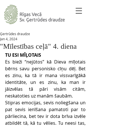
Ģertrūdes draudze
Jan 4, 2024
"Mīlestības ceļā" 4. diena
TU ESI MĪĻOTAIS
Es bieži “nejūtos” kā Dieva mīļotais 
bērns savu personisko cīņu dēļ. Bet 
es zinu, ka tā ir mana vissvarīgākā 
identitāte, un es zinu, ka man ir 
jāizvēlas tā pāri visām citām, 
neskatoties uz manām šaubām. 
Stipras emocijas, sevis noliegšana un 
pat sevis ienīšana pamatoti par to 
pārliecina, bet tev ir dota brīva izvēle 
atbildēt tā, kā tu vēlies. Tu neesi tas, 