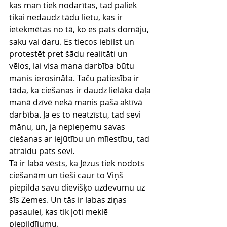
kas man tiek nodarītas, tad paliek 
tikai nedaudz tādu lietu, kas ir 
ietekmētas no tā, ko es pats domāju, 
saku vai daru. Es tiecos iebilst un 
protestēt pret šādu realitāti un 
vēlos, lai visa mana darbība būtu 
manis ierosināta. Taču patiesība ir 
tāda, ka ciešanas ir daudz lielāka daļa 
manā dzīvē nekā manis paša aktīvā 
darbība. Ja es to neatzīstu, tad sevi 
mānu, un, ja nepieņemu savas 
ciešanas ar iejūtību un mīlestību, tad 
atraidu pats sevi. 
Tā ir labā vēsts, ka Jēzus tiek nodots 
ciešanām un tieši caur to Viņš 
piepilda savu dievišķo uzdevumu uz 
šīs Zemes. Un tās ir labas ziņas 
pasaulei, kas tik ļoti meklē 
piepildījumu.