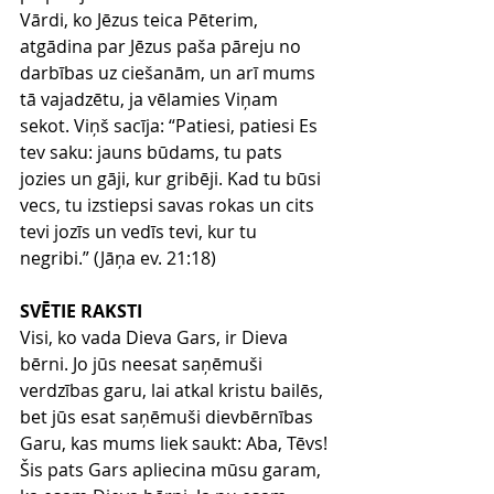
Vārdi, ko Jēzus teica Pēterim, 
atgādina par Jēzus paša pāreju no 
darbības uz ciešanām, un arī mums 
tā vajadzētu, ja vēlamies Viņam 
sekot. Viņš sacīja: “
Patiesi, patiesi Es 
tev saku: jauns būdams, tu pats 
jozies un gāji, kur gribēji. Kad tu būsi 
vecs, tu izstiepsi savas rokas un cits 
tevi jozīs un vedīs tevi, kur tu 
negribi.”
 (Jāņa ev. 21:18)
SVĒTIE RAKSTI
Visi, ko vada Dieva Gars, ir Dieva 
bērni. Jo jūs neesat saņēmuši 
verdzības garu, lai atkal kristu bailēs, 
bet jūs esat saņēmuši dievbērnības 
Garu, kas mums liek saukt: Aba, Tēvs! 
Šis pats Gars apliecina mūsu garam, 