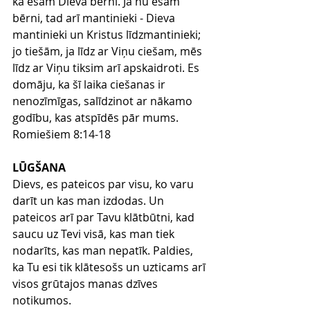
ka esam Dieva bērni. Ja nu esam 
bērni, tad arī mantinieki - Dieva 
mantinieki un Kristus līdzmantinieki; 
jo tiešām, ja līdz ar Viņu ciešam, mēs 
līdz ar Viņu tiksim arī apskaidroti. Es 
domāju, ka šī laika ciešanas ir 
nenozīmīgas, salīdzinot ar nākamo 
godību, kas atspīdēs pār mums.
Romiešiem 8:14-18
LŪGŠANA
Dievs, es pateicos par visu, ko varu 
darīt un kas man izdodas. Un 
pateicos arī par Tavu klātbūtni, kad 
saucu uz Tevi visā, kas man tiek 
nodarīts, kas man nepatīk. Paldies, 
ka Tu esi tik klātesošs un uzticams arī 
visos grūtajos manas dzīves 
notikumos.   