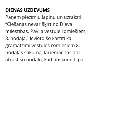
DIENAS UZDEVUMS
Paņem piezīmju lapiņu un uzraksti: 
“Ciešanas nevar šķirt no Dieva 
mīlestības. Pāvila vēstule romiešiem, 
8. nodaļa.” Ievieto šo kartīti kā 
grāmatzīmi vēstules romiešiem 8. 
nodaļas sākumā, lai iemācītos ātri 
atrast šo nodaļu, kad noskumsti par 
kādām ciešanām šeit uz Zemes. Ja esi 
noskumis tagad, tad velti šodien 
kādā brīdī laiku, lai izlasītu visu 
vēstules romiešiem 8. nodaļu. 