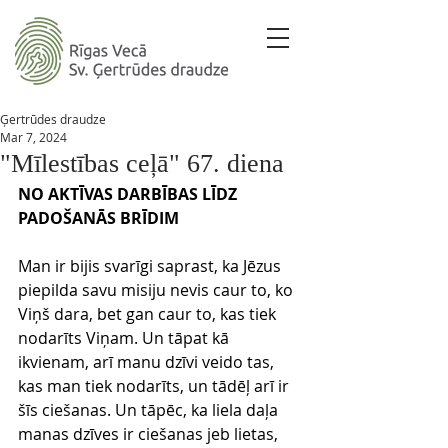
Ģertrūdes draudze
Mar 7, 2024
"Mīlestības ceļā" 67. diena
NO AKTĪVAS DARBĪBAS LĪDZ 
PADOŠANĀS BRĪDIM
Man ir bijis svarīgi saprast, ka Jēzus 
piepilda savu misiju nevis caur to, ko 
Viņš dara, bet gan caur to, kas tiek 
nodarīts Viņam. Un tāpat kā 
ikvienam, arī manu dzīvi veido tas, 
kas man tiek nodarīts, un tādēļ arī ir 
šīs ciešanas. Un tāpēc, ka liela daļa 
manas dzīves ir ciešanas jeb lietas, 