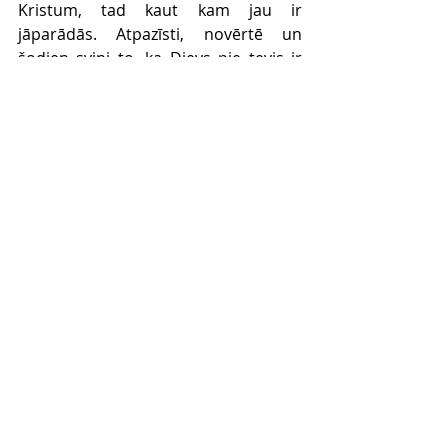
Kristum, tad kaut kam jau ir 
jāparādās. Atpazīsti, novērtē un 
šodien svini to, ka Dievs pie tevis ir 
darbojies.
Comments
Write a comment...
Dievkalpojumi