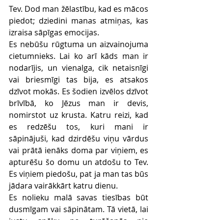
Tev. Dod man žēlastību, kad es mācos 
piedot; dziedini manas atmiņas, kas 
izraisa sāpīgas emocijas. 
Es nebūšu rūgtuma un aizvainojuma 
cietumnieks. Lai ko arī kāds man ir 
nodarījis, un vienalga, cik netaisnīgi 
vai briesmīgi tas bija, es atsakos 
dzīvot mokās. Es šodien izvēlos dzīvot 
brīvībā, ko Jēzus man ir devis, 
nomirstot uz krusta. Katru reizi, kad 
es redzēšu tos, kuri mani ir 
sāpinājuši, kad dzirdēšu viņu vārdus 
vai prātā ienāks doma par viņiem, es 
apturēšu šo domu un atdošu to Tev. 
Es viņiem piedošu, pat ja man tas būs 
jādara vairākkārt katru dienu. 
Es nolieku malā savas tiesības būt 
dusmīgam vai sāpinātam. Tā vietā, lai 