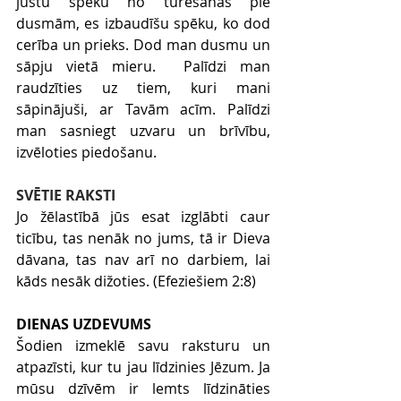
justu spēku no turēšanās pie 
dusmām, es izbaudīšu spēku, ko dod 
cerība un prieks. Dod man dusmu un 
sāpju vietā mieru.  Palīdzi man 
raudzīties uz tiem, kuri mani 
sāpinājuši, ar Tavām acīm. Palīdzi 
man sasniegt uzvaru un brīvību, 
izvēloties piedošanu.
SVĒTIE RAKSTI
Jo žēlastībā jūs esat izglābti caur 
ticību, tas nenāk no jums, tā ir Dieva 
dāvana, tas nav arī no darbiem, lai 
kāds nesāk dižoties. (Efeziešiem 2:8)
DIENAS UZDEVUMS
Šodien izmeklē savu raksturu un 
atpazīsti, kur tu jau līdzinies Jēzum. Ja 
mūsu dzīvēm ir lemts līdzināties 