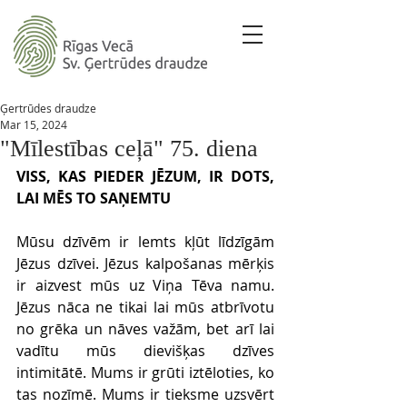
Ģertrūdes draudze
Mar 15, 2024
"Mīlestības ceļā" 75. diena
VISS, KAS PIEDER JĒZUM, IR DOTS, 
LAI MĒS TO SAŅEMTU 
Mūsu dzīvēm ir lemts kļūt līdzīgām 
Jēzus dzīvei. Jēzus kalpošanas mērķis 
ir aizvest mūs uz Viņa Tēva namu. 
Jēzus nāca ne tikai lai mūs atbrīvotu 
no grēka un nāves važām, bet arī lai 
vadītu mūs dievišķas dzīves 
intimitātē. Mums ir grūti iztēloties, ko 
tas nozīmē. Mums ir tieksme uzsvērt 