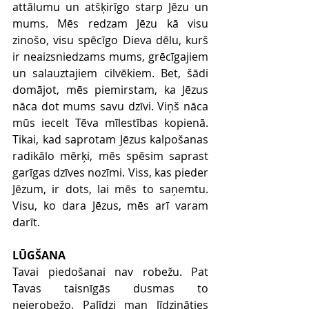
attālumu un atšķirīgo starp Jēzu un 
mums. Mēs redzam Jēzu kā visu 
zinošo, visu spēcīgo Dieva dēlu, kurš 
ir neaizsniedzams mums, grēcīgajiem 
un salauztajiem cilvēkiem. Bet, šādi 
domājot, mēs piemirstam, ka Jēzus 
nāca dot mums savu dzīvi. Viņš nāca 
mūs iecelt Tēva mīlestības kopienā. 
Tikai, kad saprotam Jēzus kalpošanas 
radikālo mērķi, mēs spēsim saprast 
garīgas dzīves nozīmi. Viss, kas pieder 
Jēzum, ir dots, lai mēs to saņemtu. 
Visu, ko dara Jēzus, mēs arī varam 
darīt.
LŪGŠANA
Tavai piedošanai nav robežu. Pat 
Tavas taisnīgās dusmas to 
neierobežo. Palīdzi man līdzināties 