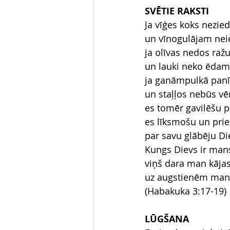
SVĒTIE RAKSTI
Ja vīģes koks nezie
un vīnogulājam nei
ja olīvas nedos raž
un lauki neko ēdam
ja ganāmpulkā panī
un staļļos nebūs vēr
es tomēr gavilēšu 
es līksmošu un pri
par savu glābēju Di
Kungs Dievs ir man
viņš dara man kājas 
uz augstienēm mani
(Habakuka 3:17-19)
LŪGŠANA