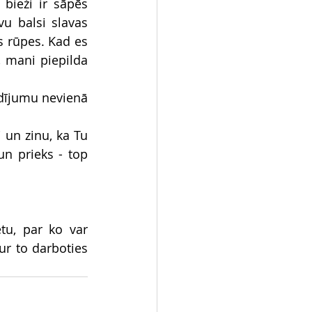
ieži ir sāpēs 
u balsi slavas 
s rūpes. Kad es 
 mani piepilda 
ldījumu nevienā 
 un zinu, ka Tu 
n prieks - top 
tu, par ko var 
r to darboties 