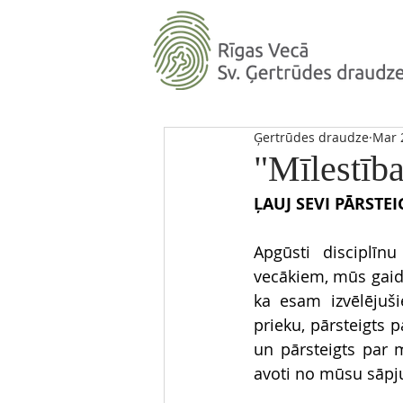
Ģertrūdes draudze
Mar 
"Mīlestība
ĻAUJ SEVI PĀRSTE
Apgūsti disciplīn
vecākiem, mūs gaida
ka esam izvēlējuši
prieku, pārsteigts 
un pārsteigts par m
avoti no mūsu sāpj