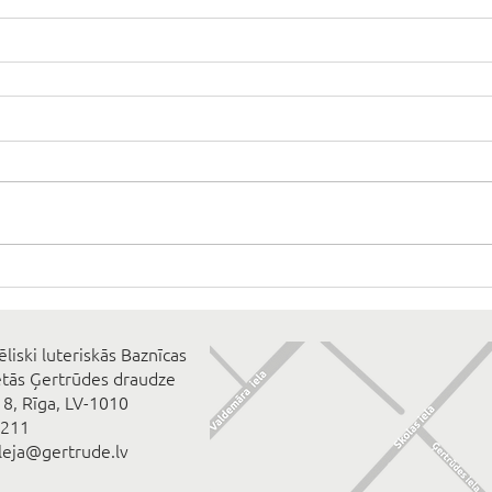
ēliski luteriskās Baznīcas
ētās Ģertrūdes draudze
 8, Rīga, LV-1010
2211
eleja@gertrude.lv