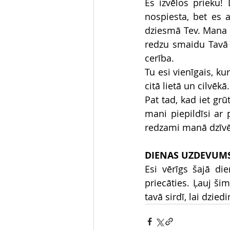
Es izvēlos prieku!
nospiesta, bet es 
dziesmā Tev. Mana si
redzu smaidu Tavā s
cerība.
Tu esi vienīgais, k
citā lietā un cilvēkā
Pat tad, kad iet grū
mani piepildīsi ar 
redzami manā dzīvē
DIENAS UZDEVUM
Esi vērīgs šajā di
priecāties. Ļauj ši
tavā sirdī, lai dzied