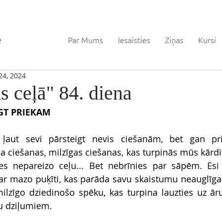
Par Mums
Iesaisties
Ziņas
Kursi
24, 2024
s ceļā" 84. diena
IGT PRIEKAM
u ļaut sevi pārsteigt nevis ciešanām, bet gan pri
 ciešanas, milzīgas ciešanas, kas turpinās mūs kārd
es nepareizo ceļu... Bet nebrīnies par sāpēm. Esi 
par mazo puķīti, kas parāda savu skaistumu neauglīga 
ilzīgo dziedinošo spēku, kas turpina lauzties uz ār
u dziļumiem.