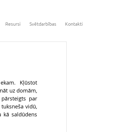
Resursi
Svētdarbības
Kontakti
ekam. Kļūstot 
ināt uz domām, 
pārsteigts par 
tuksneša vidū, 
u kā saldūdens 