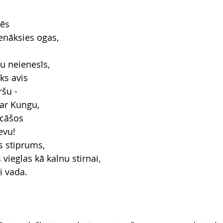
dēs
enāksies ogas,
u
u neienesīs,
ks avis
šu - 
par Kungu,
ecāšos
evu!
s stiprums,
vieglas kā kalnu stirnai, 
 vada.