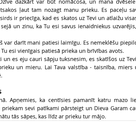
 Dzīve dažkārt var būt nomācoša, un mana dvēsele b
atsakos ļaut tam nozagt manu prieku. Es paceļu sav
rds ir priecīga, kad es skatos uz Tevi un atlaižu visa
ejā un zinu, ka Tu esi savus ienaidniekus uzvarējis,
urš var darīt mani patiesi laimīgu. Es nemeklēšu piepi
. Tu esi vienīgais patiesā prieka un brīvības avots.
ti un es eju cauri sāpju tuksnesim, es skatīšos uz Tevi
prieku un mieru. Lai Tava valstība - taisnība, miers u
.
S
enā. Apņemies, ka centīsies pamanīt katru mazo lie
m priekam sevi patīkami pārsteigt un Dieva Garam cau
inātu tās sāpes, kas līdz ar prieku tur mājo.