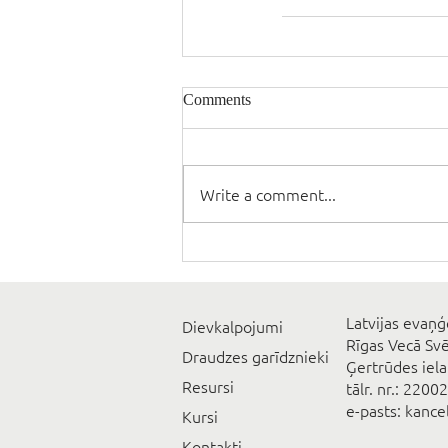
Comments
Write a comment...
Latvijas evaņģ
Dievkalpojumi
Rīgas Vecā Sv
Draudzes garīdznieki
Ģertrūdes iela
Resursi
tālr. nr.: 2200
e-pasts: kanc
Kursi
Kontakti