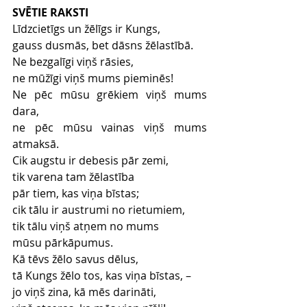
SVĒTIE RAKSTI
Līdzcietīgs un žēlīgs ir Kungs,
gauss dusmās, bet dāsns žēlastībā.
Ne bezgalīgi viņš rāsies,
ne mūžīgi viņš mums pieminēs!
Ne pēc mūsu grēkiem viņš mums 
dara,
ne pēc mūsu vainas viņš mums 
atmaksā.
Cik augstu ir debesis pār zemi,
tik varena tam žēlastība
pār tiem, kas viņa bīstas;
cik tālu ir austrumi no rietumiem,
tik tālu viņš atņem no mums
mūsu pārkāpumus.
Kā tēvs žēlo savus dēlus,
tā Kungs žēlo tos, kas viņa bīstas, –
jo viņš zina, kā mēs darināti,