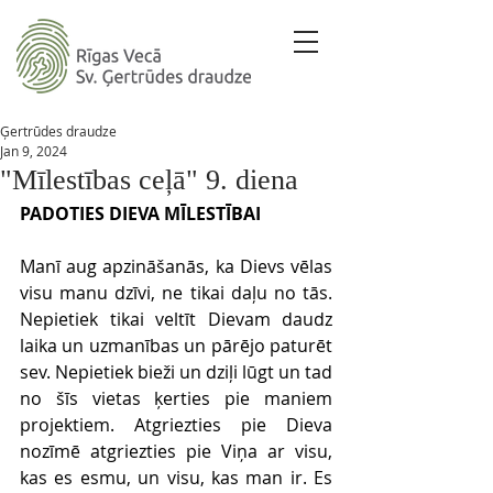
Ģertrūdes draudze
Jan 9, 2024
"Mīlestības ceļā" 9. diena
PADOTIES DIEVA MĪLESTĪBAI
Manī aug apzināšanās, ka Dievs vēlas 
visu manu dzīvi, ne tikai daļu no tās. 
Nepietiek tikai veltīt Dievam daudz 
laika un uzmanības un pārējo paturēt 
sev. Nepietiek bieži un dziļi lūgt un tad 
no šīs vietas ķerties pie maniem 
projektiem. Atgriezties pie Dieva 
nozīmē atgriezties pie Viņa ar visu, 
kas es esmu, un visu, kas man ir. Es 