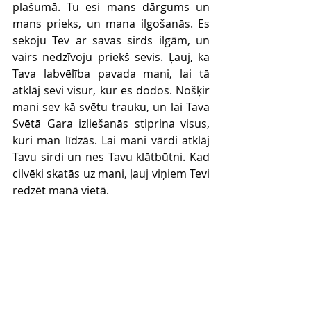
plašumā. Tu esi mans dārgums un 
mans prieks, un mana ilgošanās. Es 
sekoju Tev ar savas sirds ilgām, un 
vairs nedzīvoju priekš sevis. Ļauj, ka 
Tava labvēlība pavada mani, lai tā 
atklāj sevi visur, kur es dodos. Nošķir 
mani sev kā svētu trauku, un lai Tava 
Svētā Gara izliešanās stiprina visus, 
kuri man līdzās. Lai mani vārdi atklāj 
Tavu sirdi un nes Tavu klātbūtni. Kad 
cilvēki skatās uz mani, ļauj viņiem Tevi 
redzēt manā vietā. 
DIENAS UZDEVUMS
Izvēlies Svēto Rakstu vietu, kura Tev 
liekas visiedvesmojošākā, izraksti to 
un atkārto katru dienu, līdz 
iemācīsies no galvas.