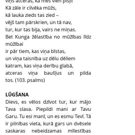
viņš atceras, ka mēs vien pīšļi!
Kā zāle ir cilvēka mūžs,
kā lauka zieds tas zied –
vējš tam pārskrien, un tā nav,
tur, kur tas bija, vairs ne miņas.
Bet Kunga žēlastība no mūžības līdz 
mūžībai
ir pār tiem, kas viņa bīstas,
un viņa taisnība uz dēlu dēliem
katram, kas viņa derību glabā,
atceras viņa baušļus un pilda 
tos
.
 (103. psalms)
LŪGŠANA
Dievs, es vēlos dzīvot tur, kur mājo 
Tava slava. Piepildi mani ar Tavu 
Garu. Tu esi manī, un es esmu Tevī. Tā 
ir pilnības vieta, kurā gars un dvēsele 
saskaras nebeidzamas mīlestības 