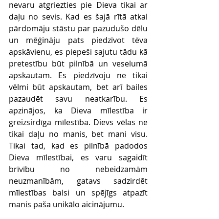
nevaru atgriezties pie Dieva tikai ar 
daļu no sevis. Kad es šajā rītā atkal 
pārdomāju stāstu par pazudušo dēlu 
un mēģināju pats piedzīvot tēva 
apskāvienu, es piepeši sajutu tādu kā 
pretestību būt pilnībā un veselumā 
apskautam. Es piedzīvoju ne tikai 
vēlmi būt apskautam, bet arī bailes 
pazaudēt savu neatkarību. Es 
apzinājos, ka Dieva mīlestība ir 
greizsirdīga mīlestība. Dievs vēlas ne 
tikai daļu no manis, bet mani visu. 
Tikai tad, kad es pilnībā padodos 
Dieva mīlestībai, es varu sagaidīt 
brīvību no nebeidzamām 
neuzmanībām, gatavs sadzirdēt 
mīlestības balsi un spējīgs atpazīt 
manis paša unikālo aicinājumu. 