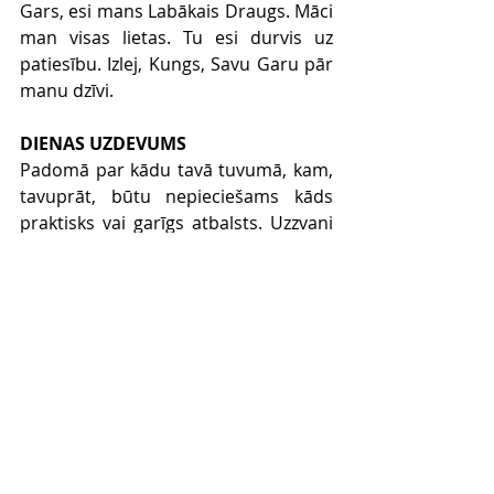
Gars, esi mans Labākais Draugs. Māci 
man visas lietas. Tu esi durvis uz 
patiesību. Izlej, Kungs, Savu Garu pār 
manu dzīvi.
DIENAS UZDEVUMS
Padomā par kādu tavā tuvumā, kam, 
tavuprāt, būtu nepieciešams kāds 
praktisks vai garīgs atbalsts. Uzzvani 
šai personai, piedāvā praktisku 
palīdzību konkrētās vajadzībās 
(uzklausi / nopērc un uzdāvini pārtiku 
/ pieskati bērnus / aizlūdz u.tml.). 