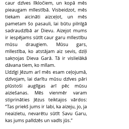
caur dzīves līkločiem, un kopā mēs 
pieaugam mīlestībā. Visbeidzot, mēs 
tiekam aicināti aizceļot, un mēs 
pametam šo pasauli, lai būtu pilnīgā 
sadraudzībā ar Dievu. Aizejot mums 
ir iespējams sūtīt caur garu mīlestību 
mūsu draugiem. Mūsu gars, 
mīlestība, ko atstājam aiz sevis, dziļi 
sakņojas Dieva Garā. Tā ir vislielākā 
dāvana tiem, ko mīlam.
Līdzīgi Jēzum arī mēs esam ceļojumā, 
dzīvojam, lai darītu mūsu dzīves pāri 
plūstoši auglīgas arī pēc mūsu 
aiziešanas. Mēs vienmēr varam 
stiprināties Jēzus teiktajos vārdos: 
“Tas priekš jums ir labi, ka aizeju, jo, ja 
neaizietu, nevarētu sūtīt Savu Garu, 
kas jums palīdzēs un vadīs jūs.”