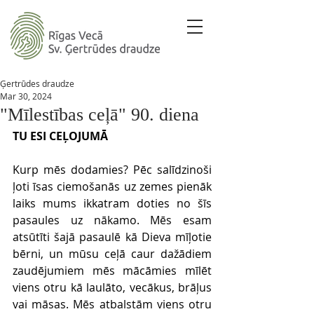
Ģertrūdes draudze
Mar 30, 2024
"Mīlestības ceļā" 90. diena
TU ESI CEĻOJUMĀ
Kurp mēs dodamies? Pēc salīdzinoši 
ļoti īsas ciemošanās uz zemes pienāk 
laiks mums ikkatram doties no šīs 
pasaules uz nākamo. Mēs esam 
atsūtīti šajā pasaulē kā Dieva mīļotie 
bērni, un mūsu ceļā caur dažādiem 
zaudējumiem mēs mācāmies mīlēt 
viens otru kā laulāto, vecākus, brāļus 
vai māsas. Mēs atbalstām viens otru 