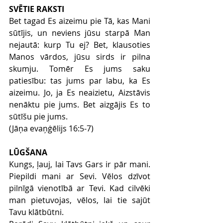
SVĒTIE RAKSTI
Bet tagad Es aizeimu pie Tā, kas Mani 
sūtījis, un neviens jūsu starpā Man 
nejautā: kurp Tu ej? Bet, klausoties 
Manos vārdos, jūsu sirds ir pilna 
skumju. Tomēr Es jums saku 
patiesību: tas jums par labu, ka Es 
aizeimu. Jo, ja Es neaizietu, Aizstāvis 
nenāktu pie jums. Bet aizgājis Es to 
sūtīšu pie jums.
(Jāņa evaņģēlijs 16:5-7)
LŪGŠANA
Kungs, ļauj, lai Tavs Gars ir pār mani. 
Piepildi mani ar Sevi. Vēlos dzīvot 
pilnīgā vienotībā ar Tevi. Kad cilvēki 
man pietuvojas, vēlos, lai tie sajūt 
Tavu klātbūtni.