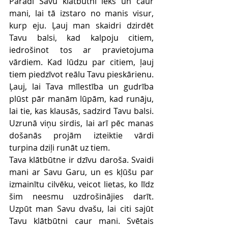
Parādi Savu klātbūtni iekš un caur 
mani, lai tā izstaro no manis visur, 
kurp eju. Ļauj man skaidri dzirdēt 
Tavu balsi, kad kalpoju citiem, 
iedrošinot tos ar pravietojuma 
vārdiem. Kad lūdzu par citiem, ļauj 
tiem piedzīvot reālu Tavu pieskārienu. 
Ļauj, lai Tava mīlestība un gudrība 
plūst pār manām lūpām, kad runāju, 
lai tie, kas klausās, sadzird Tavu balsi. 
Uzrunā viņu sirdis, lai arī pēc manas 
došanās projām izteiktie vārdi 
turpina dziļi runāt uz tiem.
Tava klātbūtne ir dzīvu daroša. Svaidi 
mani ar Savu Garu, un es kļūšu par 
izmainītu cilvēku, veicot lietas, ko līdz 
šim neesmu uzdrošinājies darīt. 
Uzpūt man Savu dvašu, lai citi sajūt 
Tavu klātbūtni caur mani. Svētais 