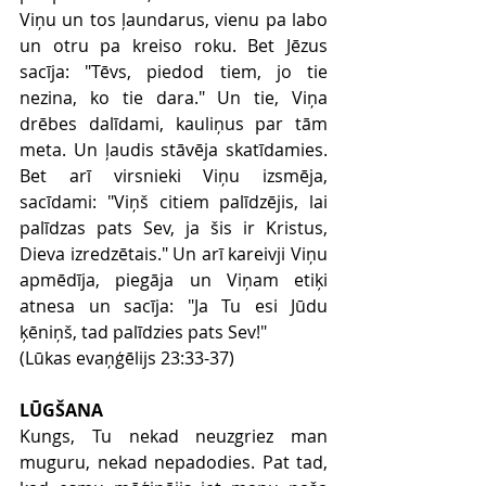
Viņu un tos ļaundarus, vienu pa labo 
un otru pa kreiso roku. Bet Jēzus 
sacīja: "Tēvs, piedod tiem, jo tie 
nezina, ko tie dara." Un tie, Viņa 
drēbes dalīdami, kauliņus par tām 
meta. Un ļaudis stāvēja skatīdamies. 
Bet arī virsnieki Viņu izsmēja, 
sacīdami: "Viņš citiem palīdzējis, lai 
palīdzas pats Sev, ja šis ir Kristus, 
Dieva izredzētais." Un arī kareivji Viņu 
apmēdīja, piegāja un Viņam etiķi 
atnesa un sacīja: "Ja Tu esi Jūdu 
ķēniņš, tad palīdzies pats Sev!"
(Lūkas evaņģēlijs 23:33-37)
LŪGŠANA
Kungs, Tu nekad neuzgriez man 
muguru, nekad nepadodies. Pat tad, 