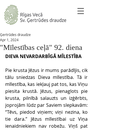
Ģertrūdes draudze
Apr 1, 2024
"Mīlestības ceļā" 92. diena
DIEVA NEVARDARBĪGĀ MĪLESTĪBA
Pie krusta Jēzus ir mums parādījis, cik 
tālu sniedzas Dieva mīlestība. Tā ir 
mīlestība, kas iekļauj pat tos, kas Viņu 
piesita krustā. Jēzus, pienaglots pie 
krusta, pilnībā salauzts un izģērbts, 
joprojām lūdz par Saviem slepkavām: 
“Tēvs, piedod viņiem; viņi nezina, ko 
tie dara.” Jēzus mīlestībai uz Viņa 
ienaidniekiem nav robežu. Viņš pat 