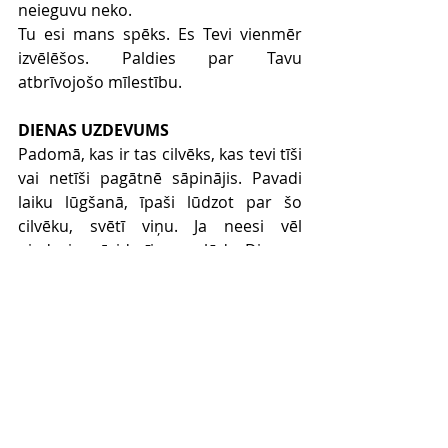
neieguvu neko.
Tu esi mans spēks. Es Tevi vienmēr 
izvēlēšos. Paldies par Tavu 
atbrīvojošo mīlestību.
DIENAS UZDEVUMS
Padomā, kas ir tas cilvēks, kas tevi tīši 
vai netīši pagātnē sāpinājis. Pavadi 
laiku lūgšanā, īpaši lūdzot par šo 
cilvēku, svētī viņu. Ja neesi vēl 
piedevis pāridarījumu, lūdz Dievam 
spēku, žēlastību piedot un atlaist. Ja 
tas iespējams, sazinies ar šo cilvēku 
un pasaki, ka no savas puses esi 
piedevis.