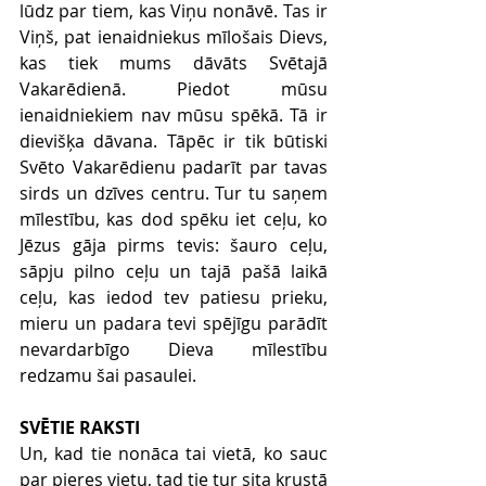
lūdz par tiem, kas Viņu nonāvē. Tas ir 
Viņš, pat ienaidniekus mīlošais Dievs, 
kas tiek mums dāvāts Svētajā 
Vakarēdienā. Piedot mūsu 
ienaidniekiem nav mūsu spēkā. Tā ir 
dievišķa dāvana. Tāpēc ir tik būtiski 
Svēto Vakarēdienu padarīt par tavas 
sirds un dzīves centru. Tur tu saņem 
mīlestību, kas dod spēku iet ceļu, ko 
Jēzus gāja pirms tevis: šauro ceļu, 
sāpju pilno ceļu un tajā pašā laikā 
ceļu, kas iedod tev patiesu prieku, 
mieru un padara tevi spējīgu parādīt 
nevardarbīgo Dieva mīlestību 
redzamu šai pasaulei.
SVĒTIE RAKSTI
Un, kad tie nonāca tai vietā, ko sauc 
par pieres vietu, tad tie tur sita krustā 