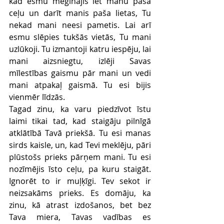
kad esmu mēģinājis iet manu paša 
ceļu un darīt manis paša lietas, Tu 
nekad mani neesi pametis. Lai arī 
esmu slēpies tukšās vietās, Tu mani 
uzlūkoji. Tu izmantoji katru iespēju, lai 
mani aizsniegtu, izlēji Savas 
mīlestības gaismu pār mani un vedi 
mani atpakaļ gaismā. Tu esi bijis 
vienmēr līdzās.
Tagad zinu, ka varu piedzīvot īstu 
laimi tikai tad, kad staigāju pilnīgā 
atklātībā Tavā priekšā. Tu esi manas 
sirds kaisle, un, kad Tevi meklēju, pāri 
plūstošs prieks pārņem mani. Tu esi 
nozīmējis īsto ceļu, pa kuru staigāt. 
Ignorēt to ir muļķīgi. Tev sekot ir 
neizsakāms prieks. Es domāju, ka 
zinu, kā atrast izdošanos, bet bez 
Tava miera, Tavas vadības es 