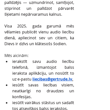
palīdzējis — uzmundrinot, samīļojot, 
stiprinot un palīdzot pārvarēt 
šķietami nepārvaramus kalnus. 
Visa 2025. gada garumā mēs 
vēlamies publicēt vienu audio liecību 
dienā, apliecinot sev un citiem, ka 
Dievs ir dzīvs un klātesošs šodien. 
Mēs aicinām:
ierakstīt savu audio liecību 
telefonā, izmantojot balss 
ieraksta aplikāciju, un nosūtīt to 
uz e-pastu 
liecibas@gertrude.lv
.
iesūtīt savas liecības visiem, 
neatkarīgi no draudzes un 
konfesijas. 
iesūtīt vairākus stāstus un sadalīt 
tos atsevišķos balss ierakstos. 