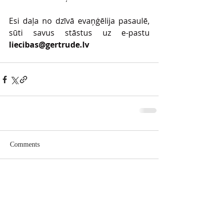
Esi daļa no dzīvā evaņģēlija pasaulē, 
sūti savus stāstus uz e-pastu 
liecibas@gertrude.lv
Comments
Write a comment...