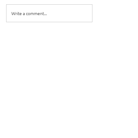
Write a comment...
Dievkalpojumi
Draudzes garīdznieki
Resursi
Kursi
Kontakti