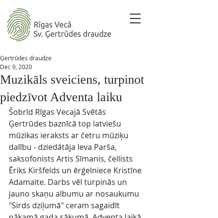
Ģertrūdes draudze
Dec 9, 2020
Muzikāls sveiciens, turpinot
piedzīvot Adventa laiku
Šobrīd Rīgas Vecajā Svētās 
Ģertrūdes baznīcā top latviešu 
mūzikas ieraksts ar četru mūziķu 
dalību - dziedātāja Ieva Parša, 
saksofonists Artis Sīmanis, čellists 
Ēriks Kiršfelds un ērģelniece Kristīne 
Adamaite. Darbs vēl turpinās un 
jauno skaņu albumu ar nosaukumu 
"Sirds dziļumā" ceram sagaidīt 
nākamā gada sākumā. Adventa laikā 