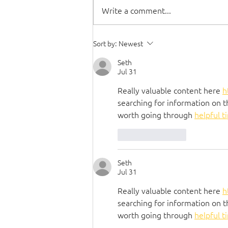
Write a comment...
Sort by:
Newest
Seth
Jul 31
Really valuable content here 
h
searching for information on th
worth going through 
helpful t
Like
Reply
Seth
Jul 31
Really valuable content here 
h
searching for information on th
worth going through 
helpful t