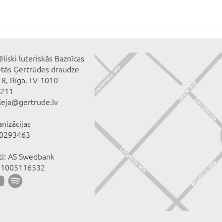
ēliski luteriskās Baznīcas
ētās Ģertrūdes draudze
 8, Rīga, LV-1010
2211
eleja@gertrude.lv
anizācijas
00293463
īti: AS Swedbank
1005116532