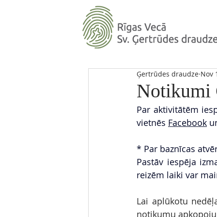
Ģertrūdes draudze
Nov 
Notikumi 
Par aktivitātēm iesp
vietnēs 
Facebook
 u
* Par baznīcas atvēr
Pastāv iespēja izma
reizēm laiki var main
Lai aplūkotu nedēļa
notikumu apkopojum