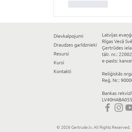
Like
Reply
Latvijas evaņģ
Dievkalpojumi
Rīgas Vecā Sv
Draudzes garīdznieki
Ģertrūdes iela
Resursi
tālr. nr.: 2200
e-pasts: kanc
Kursi
Kontakti
Reliģiskās org
Reģ. Nr.: 900
Bankas rekviz
LV40HABA055
© 2026 Gertrude.lv. All Rights Reserved.