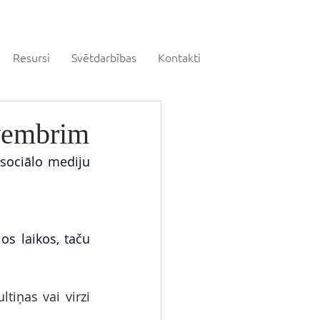
Resursi
Svētdarbības
Kontakti
ovembrim
 sociālo mediju 
s laikos, taču 
iņas vai virzi 