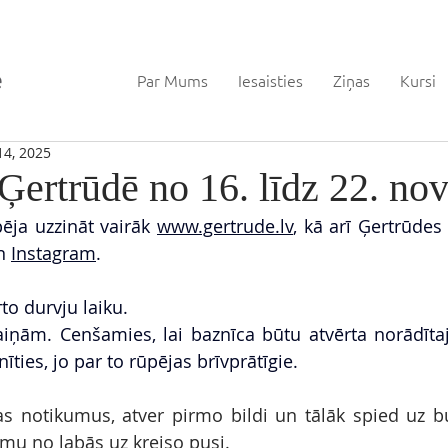
Par Mums
Iesaisties
Ziņas
Kursi
14, 2025
Ģertrūdē no 16. līdz 22. n
ēja uzzināt vairāk 
www.gertrude.lv
, kā arī Ģertrūdes
n 
Instagram
.
to durvju laiku.
iņām. Cenšamies, lai baznīca būtu atvērta norādītajo
īties, jo par to rūpējas brīvprātīgie.
s notikumus, atver pirmo bildi un tālāk spied uz bult
u no labās uz kreiso pusi.