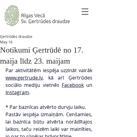
Ģertrūdes draudze
May 16
Notikumi Ģertrūdē no 17.
maija līdz 23. maijam
Par aktivitātēm iespēja uzzināt vairāk 
www.gertrude.lv
, kā arī Ģertrūdes 
sociālo mediju vietnēs 
Facebook
 un 
Instagram
.
* Par baznīcas atvērto durvju laiku.
Pastāv iespēja izmaiņām. Cenšamies, 
lai baznīca būtu atvērta norādītajos 
laikos, taču reizēm laiki var mainīties, 
jo par to rūpējas brīvprātīgie.