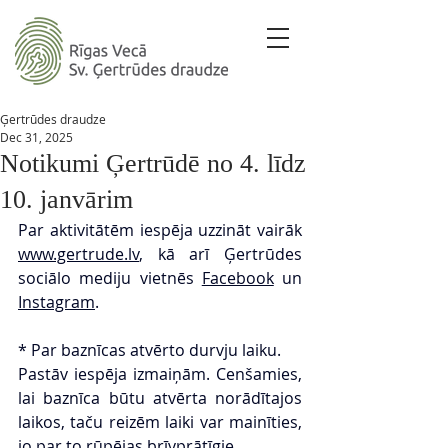
Ģertrūdes draudze
Dec 31, 2025
Notikumi Ģertrūdē no 4. līdz
10. janvārim
Par aktivitātēm iespēja uzzināt vairāk 
www.gertrude.lv
, kā arī Ģertrūdes 
sociālo mediju vietnēs 
Facebook
 un 
Instagram
.
* Par baznīcas atvērto durvju laiku.
Pastāv iespēja izmaiņām. Cenšamies, 
lai baznīca būtu atvērta norādītajos 
laikos, taču reizēm laiki var mainīties, 
jo par to rūpējas brīvprātīgie.