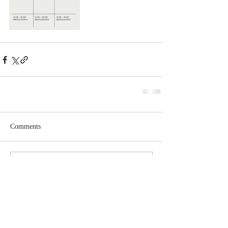
Comments
Write a comment...
Dievkalpojumi
Draudzes garīdznieki