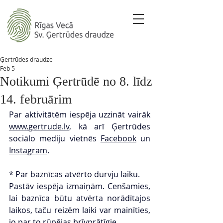
Ģertrūdes draudze
Feb 5
Notikumi Ģertrūdē no 8. līdz
14. februārim
Par aktivitātēm iespēja uzzināt vairāk 
www.gertrude.lv
, kā arī Ģertrūdes 
sociālo mediju vietnēs 
Facebook
 un 
Instagram
.
* Par baznīcas atvērto durvju laiku.
Pastāv iespēja izmaiņām. Cenšamies, 
lai baznīca būtu atvērta norādītajos 
laikos, taču reizēm laiki var mainīties, 
jo par to rūpējas brīvprātīgie.