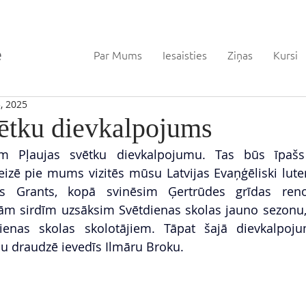
Par Mums
Iesaisties
Ziņas
Kursi
, 2025
vētku dievkalpojums
im Pļaujas svētku dievkalpojumu. Tas būs īpašs
izē pie mums vizitēs mūsu Latvijas Evaņģēliski luter
ds Grants, kopā svinēsim Ģertrūdes grīdas reno
ām sirdīm uzsāksim Svētdienas skolas jauno sezonu, 
enas skolas skolotājiem. Tāpat šajā dievkalpoju
 draudzē ievedīs Ilmāru Broku.