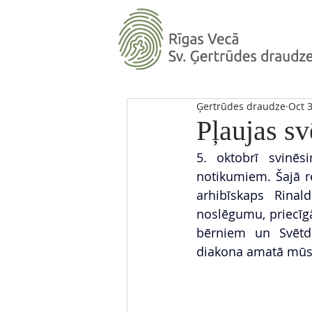
Ģertrūdes draudze
Oct 3
Pļaujas s
5. oktobrī svinēs
notikumiem. Šajā re
arhibīskaps Rinal
noslēgumu, priecīg
bērniem un Svētdi
diakona amatā mūsu