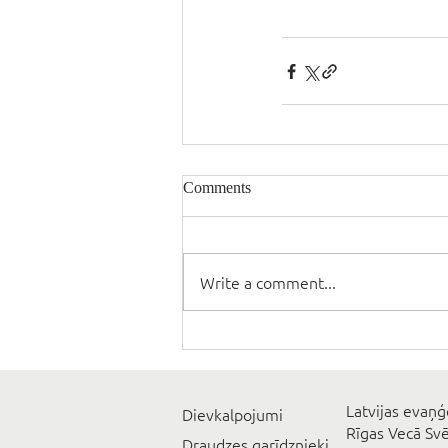
Comments
Write a comment...
Latvijas evaņģ
Dievkalpojumi
Rīgas Vecā Sv
Draudzes garīdznieki