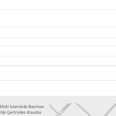
ēliski luteriskās Baznīcas
ētās Ģertrūdes draudze