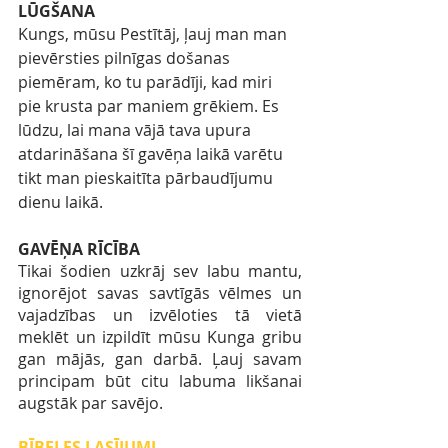
LŪGŠANA 
Kungs, mūsu Pestītāj, ļauj man man 
pievērsties pilnīgas došanas 
piemēram, ko tu parādīji, kad miri 
pie krusta par maniem grēkiem. Es 
lūdzu, lai mana vājā tava upura 
atdarināšana šī gavēņa laikā varētu 
tikt man pieskaitīta pārbaudījumu 
dienu laikā. 
GAVĒŅA RĪCĪBA
Tikai šodien uzkrāj sev labu mantu, 
ignorējot savas savtīgās vēlmes un 
vajadzības un izvēloties tā vietā 
meklēt un izpildīt mūsu Kunga gribu 
gan mājās, gan darbā. Ļauj savam 
principam būt citu labuma likšanai 
augstāk par savējo.
BĪBELES LASĪJUMI