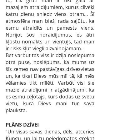
to, cik grūti man ir tikt galā ar 
mazajiem atraidījumiem, kurus cilvēki 
katru dienu sniedz viens otram... Šī 
atmosfēra man bieži rada sajūtu, ka 
esmu atraidīts un pamests viens. 
Norijot šos noraidījumus, es ātri 
kļūstu nomākts un vientuļš, tad man 
ir risks kļūt viegli aizvainojamam...
Bet varbūt tas viss ir dziļa noslēpuma 
otra puse, noslēpums, ka mums uz 
šīs zemes nav pastāvīgas dzīvesvietas 
un, ka tikai Dievs mūs mīl tā, kā mēs 
vēlamies tikt mīlēti. Varbūt visi šie 
mazie atraidījumi ir atgādinājumi, ka 
es esmu ceļotājs, kurš dodas uz svētu 
vietu, kurā Dievs mani tur savā 
plaukstā.
PLĀNS DZĪVEI
“Un visas savas dienas, dēls, atceries 
Kungu, un lai tu neiedomātos grēkot 