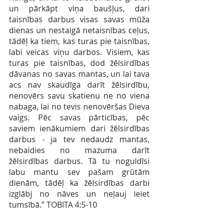
un pārkāpt viņa baušļus, dari 
taisnības darbus visas savas mūža 
dienas un nestaigā netaisnības ceļus, 
tādēļ ka tiem, kas turas pie taisnības, 
labi veicas viņu darbos. Visiem, kas 
turas pie taisnības, dod žēlsirdības 
dāvanas no savas mantas, un lai tava 
acs nav skaudīga darīt žēlsirdību, 
nenovērs savu skatienu ne no viena 
nabaga, lai no tevis nenovēršas Dieva 
vaigs. Pēc savas pārticības, pēc 
saviem ienākumiem dari žēlsirdības 
darbus - ja tev nedaudz mantas, 
nebaidies no mazuma darīt 
žēlsirdības darbus. Tā tu noguldīsi 
labu mantu sev pašam grūtām 
dienām, tādēļ ka žēlsirdības darbi 
izglābj no nāves un neļauj ieiet 
tumsībā.” TOBITA 4:5-10