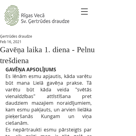
Ģertrūdes draudze
Feb 16, 2021
Gavēņa laika 1. diena - Pelnu
trešdiena
GAVĒŅA APSOLĪJUMS 
Es lēnām esmu apjautis, kāda varētu 
būt mana Lielā gavēņa prakse. Tā 
varētu būt kāda veida "svētās 
vienaldzības" attīstīšana pret 
daudziem mazajiem noraidījumiem, 
kam esmu pakļauts, un arvien lielāka 
pieķeršanās Kungam un viņa 
ciešanām.
Es nepārtraukti esmu pārsteigts par 