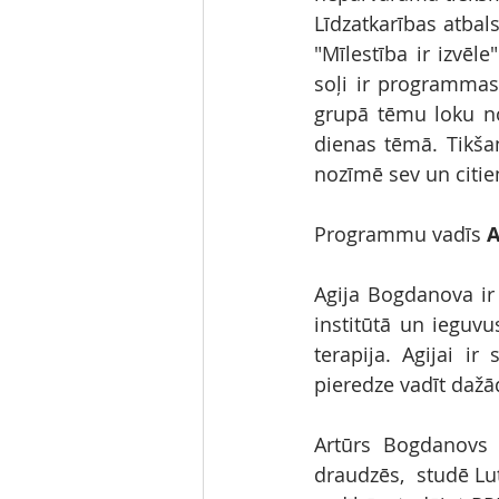
Līdzatkarības atbal
"Mīlestība ir izvēl
soļi ir programmas 
grupā tēmu loku nos
dienas tēmā. Tikšan
nozīmē sev un citie
Programmu vadīs 
A
Agija Bogdanova ir g
institūtā un ieguv
terapija. Agijai ir
pieredze vadīt dažā
Artūrs Bogdanovs i
draudzēs,  studē Lut