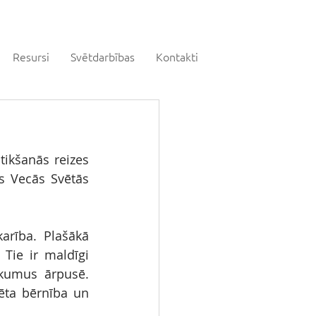
Resursi
Svētdarbības
Kontakti
tikšanās reizes 
s Vecās Svētās 
arība. Plašākā 
Tie ir maldīgi 
ikumus ārpusē. 
ēta bērnība un 