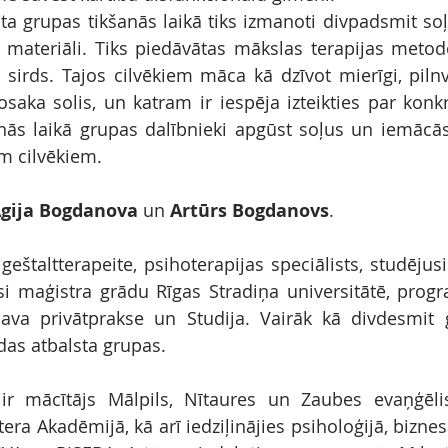
sta grupas tikšanās laikā tiks izmanoti divpadsmit s
e" materiāli. Tiks piedāvātas mākslas terapijas metod
sirds. Tajos cilvēkiem māca kā dzīvot mierīgi, pilnvēr
aka solis, un katram ir iespēja izteikties par konkrēt
ās laikā grupas dalībnieki apgūst soļus un iemācās i
m cilvēkiem.
gija Bogdanova
 un 
Artūrs Bogdanovs
.
eštaltterapeite, psihoterapijas speciālists, studējusi
usi maģistra grādu Rīgas Stradiņa universitātē, pro
 sava privātprakse un Studija. Vairāk kā divdesmit g
das atbalsta grupas.
r mācītājs Mālpils, Nītaures un Zaubes evaņģēliski
era Akadēmijā, kā arī iedziļinājies psiholoģijā, bizne