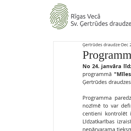
Ģertrūdes draudze
Dec 
Programma
No 24. janvāra lī
programmā 
"Mīles
Ģertrūdes draudzes 
Programma paredzēt
nozīmē to var defin
centieni kontrolēt 
Līdzatkarības izrai
nepārvarama tieksm