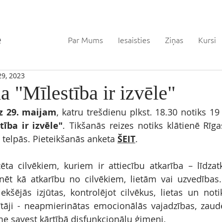
Par Mums
Iesaisties
Ziņas
Kursi
29, 2023
 "Mīlestība ir izvēle"
dz 29. maijam
, katru trešdienu plkst. 18.30 notiks 19 
tība ir izvēle"
. 
Tikšanās reizes notiks klātienē Rīga
telpās. Pieteikšanās anketa 
ŠEIT
. 
a cilvēkiem, kuriem ir attiecību atkarība – līdzatk
ēt kā atkarību no cilvēkiem, lietām vai uzvedības. 
iekšējās izjūtas, kontrolējot cilvēkus, lietas un not
sītāji - neapmierinātas emocionālās vajadzības, zaud
e savest kārtībā disfunkcionālu ģimeni.