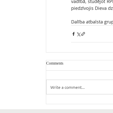
vadībā, studējot RPI
piedzīvojis Dieva d
Dalība atbalsta gr
Comments
Write a comment...