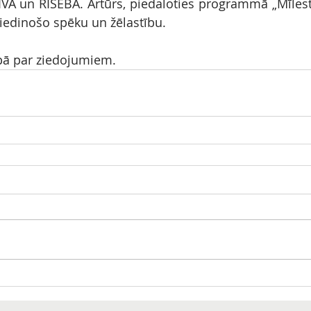
VA un RISEBA. Artūrs, piedaloties programmā „Mīlestība
ziedinošo spēku un žēlastību. 
upā par ziedojumiem.