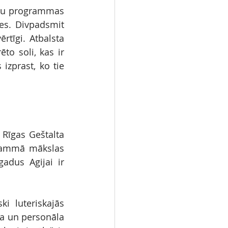
oļu programmas 
es. Divpadsmit 
tīgi. Atbalsta 
o soli, kas ir 
zprast, ko tie 
 Rīgas Geštalta 
grammā mākslas 
adus Agijai ir 
 luteriskajās 
sa un personāla 