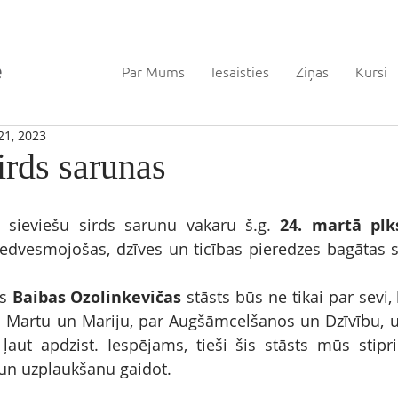
Par Mums
Iesaisties
Ziņas
Kursi
21, 2023
irds sarunas
 sieviešu sirds sarunu vakaru š.g. 
24. martā plks
iedvesmojošas, dzīves un ticības pieredzes bagātas 
s 
Baibas Ozolinkevičas
 stāsts būs ne tikai par sevi, 
Martu un Mariju, par Augšāmcelšanos un Dzīvību, u
ļaut apdzist. Iespējams, tieši šis stāsts mūs stiprin
un uzplaukšanu gaidot.