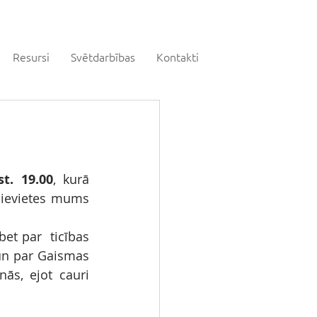
Resursi
Svētdarbības
Kontakti
t. 19.00
, kurā 
sievietes mums 
bet par  ticības 
n par Gaismas 
ās, ejot cauri 