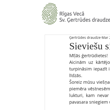
Ģertrūdes draudze
Mar 
Sieviešu s
Mīļās ģertrūdietes! 
Aicinām uz kārtējo
turpināsim iepazīt 
līdzās. 
Šoreiz mūsu viešņa
piemēra vēstnesēm 
lukturi, kam nevar 
pavasara sniegiem 