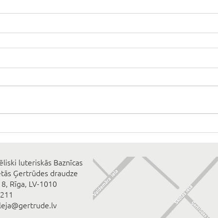
ēliski luteriskās Baznīcas
ētās Ģertrūdes draudze
 8, Rīga, LV-1010
2211
eleja@gertrude.lv