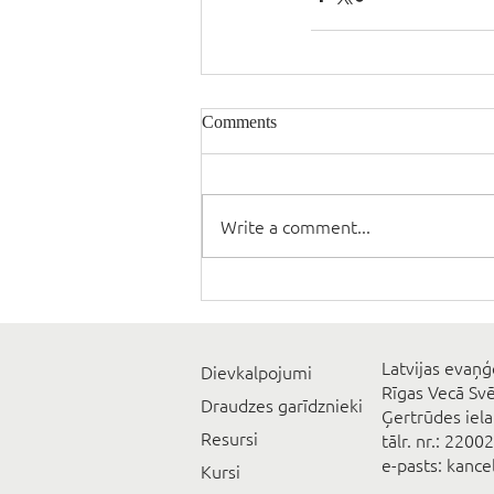
Comments
Write a comment...
Latvijas evaņģ
Dievkalpojumi
Rīgas Vecā Sv
Draudzes garīdznieki
Ģertrūdes iela
Resursi
tālr. nr.: 2200
e-pasts: kanc
Kursi