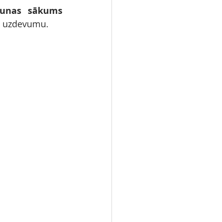
runas sākums 
šu uzdevumu.