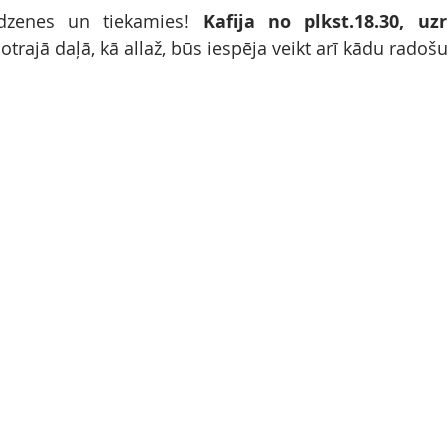
dzenes un tiekamies! 
Kafija no plkst.18.30, uz
 otrajā daļā, kā allaž, būs iespēja veikt arī kādu rado