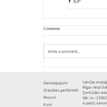
Comments
Write a comment...
Latvijas evaņģ
Dievkalpojumi
Rīgas Vecā Sv
Draudzes garīdznieki
Ģertrūdes iela
Resursi
tālr. nr.: 2200
e-pasts: kanc
Kursi