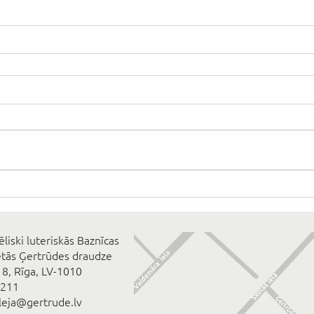
ēliski luteriskās Baznīcas
ētās Ģertrūdes draudze
 8, Rīga, LV-1010
2211
eleja@gertrude.lv