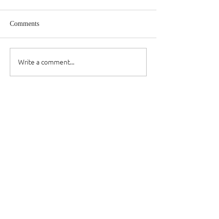
Comments
Write a comment...
Dievkalpojumi
Draudzes garīdznieki
Resursi
Kursi
Kontakti