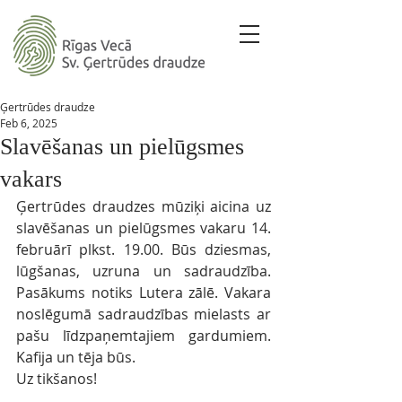
Ģertrūdes draudze
Feb 6, 2025
Slavēšanas un pielūgsmes
vakars
Ģertrūdes draudzes mūziķi aicina uz 
slavēšanas un pielūgsmes vakaru 14. 
februārī plkst. 19.00. Būs dziesmas, 
lūgšanas, uzruna un sadraudzība. 
Pasākums notiks Lutera zālē. Vakara 
noslēgumā sadraudzības mielasts ar 
pašu līdzpaņemtajiem gardumiem. 
Kafija un tēja būs. 
Uz tikšanos! 