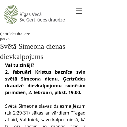
Ģertrūdes draudze
Jan 25
Svētā Simeona dienas
dievkalpojums
Vai tu zināji?
2. februārī Kristus baznīca svin 
svētā Simeona dienu. Ģertrūdes 
draudzē dievkalpojumu svinēsim 
pirmdien, 2. februārī, plkst. 19.00.
Svētā Simeona slavas dziesma Jēzum 
(Lk 2:29-31) sākas ar vārdiem "Tagad 
atlaid, Valdniek, savu kalpu mierā, kā 
tu esi sacījis, jo manas acis ir 