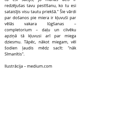
redzējušas tavu pestīšanu, ko tu esi 
sataisījis visu tautu priekšā." Šie vārdi 
par došanos pie miera ir kļuvuši par 
vēlās vakara lūgšanas – 
completorium – daļu un cilvēku 
apziņā tā kļuvusi arī par miega 
dziesmu. Tāpēc, nākot miegam, vēl 
šodien ļaudis mēdz sacīt: "nāk 
Sīmanītis".
Ilustrācija – 
medium.com