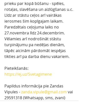
prieku par kopā būšanu - spēles, 
rotaļas, slavēšana un aizlūgšanas u.c. 
Līdz ar stāstu ceļos arī vairākas 
ierosmes šim kopīgajam laikam.
Paredzētais ceļojuma laiks no 
27.novembra līdz 24.decembrim. 
Vēlamies arī nodrošināt stāstu 
turpinājumu pa nedēļas dienām, 
tāpēc aicinām pārdomāt iespējas 
tikties arī pa darba dienu vakariem. 
Pieteikšanās:
https://ej.uz/Svetagimene
Papildus informācija pie Zandas 
Vipules - 
zanda.vipule@gmail.com
 vai 
29591318 (Whatsapp, sms, zvani)