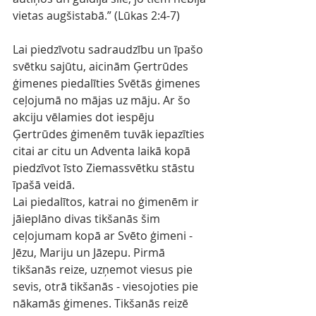
vietas augšistabā.” (Lūkas 2:4-7)
Lai piedzīvotu sadraudzību un īpašo 
svētku sajūtu, aicinām Ģertrūdes 
ģimenes piedalīties Svētās ģimenes 
ceļojumā no mājas uz māju. Ar šo 
akciju vēlamies dot iespēju 
Ģertrūdes ģimenēm tuvāk iepazīties 
citai ar citu un Adventa laikā kopā 
piedzīvot īsto Ziemassvētku stāstu 
īpašā veidā.
Lai piedalītos, katrai no ģimenēm ir 
jāieplāno divas tikšanās šim 
ceļojumam kopā ar Svēto ģimeni - 
Jēzu, Mariju un Jāzepu. Pirmā 
tikšanās reize, uzņemot viesus pie 
sevis, otrā tikšanās - viesojoties pie 
nākamās ģimenes. Tikšanās reizē 