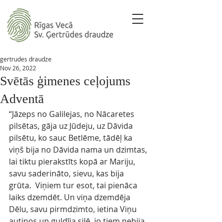
gertrudes draudze
Nov 26, 2022
Svētās ģimenes ceļojums
Adventā
“Jāzeps no Galilejas, no Nācaretes 
pilsētas, gāja uz Jūdeju, uz Dāvida 
pilsētu, ko sauc Betlēme, tādēļ ka 
viņš bija no Dāvida nama un dzimtas, 
lai tiktu pierakstīts kopā ar Mariju, 
savu saderināto, sievu, kas bija 
grūta.  Viņiem tur esot, tai pienāca 
laiks dzemdēt. Un viņa dzemdēja 
Dēlu, savu pirmdzimto, ietina Viņu 
autiņos un guldīja silē, jo tiem nebija 