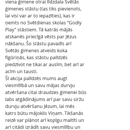
viena ģimene otrai līdzdala Svētās 
ģimenes stāstu (tas tiks pievienots, 
lai visi var ar to iepazīties), kas ir 
ņemts no Svētdienas skolas “Godly 
Play” stāstiem. Tā katrās mājās 
atskanēs priecīgā vēsts par Jēzus 
nākšanu. Šo stāstu pavadīs arī 
Svētās ģimenes atveids koka  
figūriņās, kas stāstu palīdzēs 
piedzīvot ne tikai ar ausīm, bet arī ar 
acīm un tausti.
Šī akcija palīdzēs mums augt 
viesmīlībā un savu mājas durvju 
atvēršana citai draudzes ģimenei būs 
labs atgādinājums arī par savu siržu 
durvju atvēršanu Jēzum, lai mēs 
katrs būtu mājoklis Viņam. Tikšanās 
reizē var plānot arī kopīgu maltīti un 
arī citādi izrādīt savu viesmīlību un 