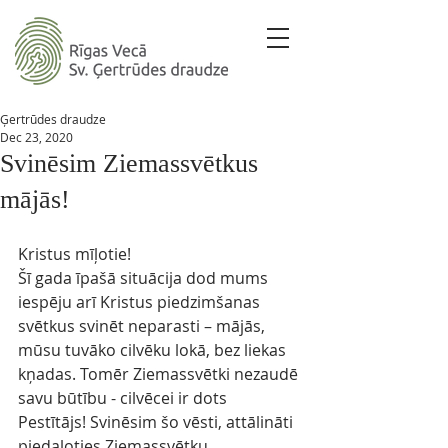
Ģertrūdes draudze
Dec 23, 2020
Svinēsim Ziemassvētkus
mājās!
Kristus mīļotie!
Šī gada īpašā situācija dod mums 
iespēju arī Kristus piedzimšanas 
svētkus svinēt neparasti – mājās, 
mūsu tuvāko cilvēku lokā, bez liekas 
kņadas. Tomēr Ziemassvētki nezaudē 
savu būtību - cilvēcei ir dots 
Pestītājs! Svinēsim šo vēsti, attālināti 
piedaloties Ziemassvētku 