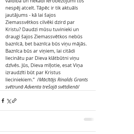
valdība un nekādi ierobežojumi tos 
nespēj atcelt. Tāpēc ir tik aktuāls 
jautājums - kā lai šajos 
Ziemassvētkos cilvēki dzird par 
Kristu? Daudzi mūsu tuvinieki un 
draugi šajos Ziemassvētkos nebūs 
baznīcā, bet baznīca būs viņu mājās. 
Baznīca būs ar viņiem, lai citādi 
liecinātu par Dieva klātbūtni viņu 
dzīvēs. Jūs, Dieva mīļotie, esat Viņa 
izraudzīti būt par Kristus 
lieciniekiem.” 
/
Mācītājs Rinalds Grants 
svētrunā Adventa trešajā svētdienā
/