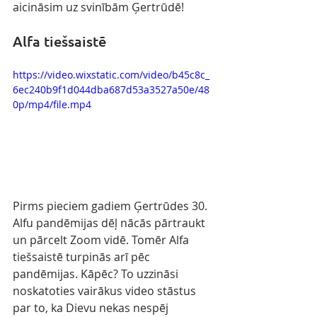
aicināsim uz svinībām Ģertrūdē!
Alfa tiešsaistē
https://video.wixstatic.com/video/b45c8c_
6ec240b9f1d044dba687d53a3527a50e/48
0p/mp4/file.mp4
Pirms pieciem gadiem Ģertrūdes 30. 
Alfu pandēmijas dēļ nācās pārtraukt 
un pārcelt Zoom vidē. Tomēr Alfa 
tiešsaistē turpinās arī pēc 
pandēmijas. Kāpēc? To uzzināsi 
noskatoties vairākus video stāstus 
par to, ka Dievu nekas nespēj 