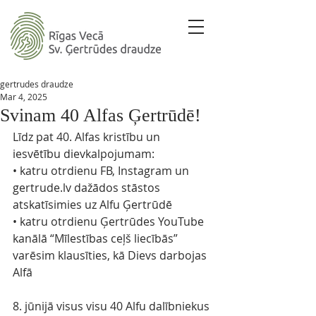
gertrudes draudze
Mar 4, 2025
Svinam 40 Alfas Ģertrūdē!
Līdz pat 40. Alfas kristību un 
iesvētību dievkalpojumam: 
•⁠ ⁠katru otrdienu FB, Instagram un 
gertrude.lv
 dažādos stāstos 
atskatīsimies uz Alfu Ģertrūdē
•⁠ katru otrdienu Ģertrūdes YouTube 
kanālā “Mīlestības ceļš liecībās” 
varēsim klausīties, kā Dievs darbojas 
Alfā
8. jūnijā visus visu 40 Alfu dalībniekus 