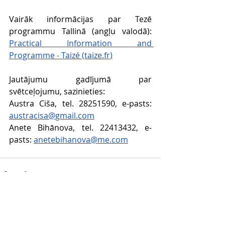
Vairāk informācijas par Tezē 
programmu Tallinā (angļu valodā): 
Practical Information and 
Programme - Taizé (
taize.fr
)
Jautājumu gadījumā par 
svētceļojumu, sazinieties: 
Austra Ciša, tel. 28251590, e-pasts: 
austracisa@gmail.com
Anete Bihānova, tel. 22413432, e-
pasts: 
anetebihanova@me.com