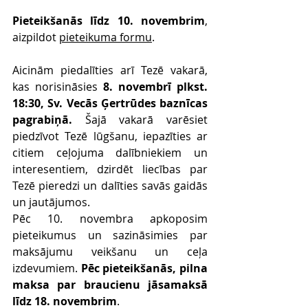
Pieteikšanās līdz 10. novembrim
, 
aizpildot 
pieteikuma formu
. 
Aicinām piedalīties arī Tezē vakarā, 
kas norisināsies 
8. novembrī plkst. 
18:30, Sv. Vecās Ģertrūdes baznīcas 
pagrabiņā.
 Šajā vakarā varēsiet 
piedzīvot Tezē lūgšanu, iepazīties ar 
citiem ceļojuma dalībniekiem un 
interesentiem, dzirdēt liecības par 
Tezē pieredzi un dalīties savās gaidās 
un jautājumos.
Pēc 10. novembra apkoposim 
pieteikumus un sazināsimies par 
maksājumu veikšanu un ceļa 
izdevumiem. 
Pēc pieteikšanās, pilna 
maksa par braucienu jāsamaksā 
līdz 18. novembrim
.