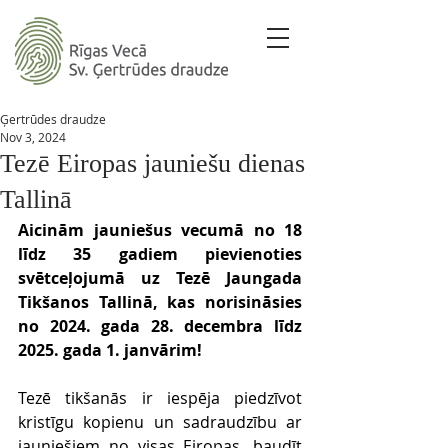
Ģertrūdes draudze
Nov 3, 2024
Tezē Eiropas jauniešu dienas
Tallinā
Aicinām jauniešus vecumā no 18 
līdz 35 gadiem pievienoties 
svētceļojumā uz Tezē Jaungada 
Tikšanos Tallinā, kas norisināsies 
no 2024. gada 28. decembra līdz 
2025. gada 1. janvārim!
Tezē tikšanās ir iespēja piedzīvot 
kristīgu kopienu un sadraudzību ar 
jauniešiem no visas Eiropas, baudīt 