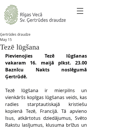
Ģertrūdes draudze
May 15
Tezē lūgšana
Pievienojies Tezē lūgšanas 
vakaram 16. maijā plkst. 23.00 
Baznīcu Nakts
 noslēgumā 
Ģertrūdē.
Tezē lūgšana ir mierpilns un 
vienkāršs kopīgas lūgšanas veids, kas 
radies starptautiskajā kristiešu 
kopienā Tezē, Francijā. Tā apvieno 
īsus, atkārtotus dziedājumus, Svēto 
Rakstu lasījumus, klusuma brīžus un 