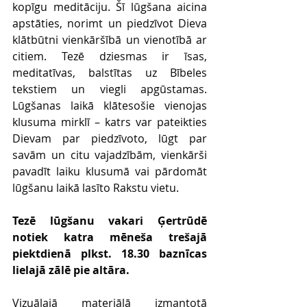
kopīgu meditāciju. Šī lūgšana aicina 
apstāties, norimt un piedzīvot Dieva 
klātbūtni vienkāršībā un vienotībā ar 
citiem. Tezē dziesmas ir īsas, 
meditatīvas, balstītas uz Bībeles 
tekstiem un viegli apgūstamas. 
Lūgšanas laikā klātesošie vienojas 
klusuma mirklī – katrs var pateikties 
Dievam par piedzīvoto, lūgt par 
savām un citu vajadzībām, vienkārši 
pavadīt laiku klusumā vai pārdomāt 
lūgšanu laikā lasīto Rakstu vietu.
Tezē lūgšanu vakari Ģertrūdē 
notiek katra mēneša trešajā 
piektdienā plkst. 18.30 baznīcas 
lielajā zālē pie altāra.
Vizuālajā materiālā izmantotā 