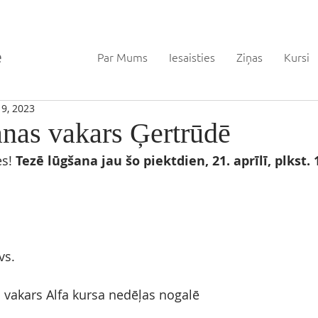
Par Mums
Iesaisties
Ziņas
Kursi
19, 2023
anas vakars Ģertrūdē
s! 
Tezē lūgšana jau šo piektdien, 21. aprīlī, plkst. 
vs.
u vakars Alfa kursa nedēļas nogalē