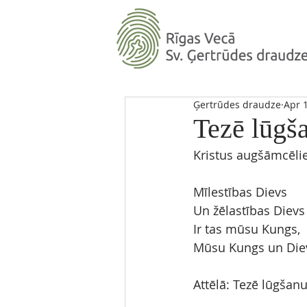
Ģertrūdes draudze
Apr 
Tezē lūgš
Kristus augšāmcēlie
Mīlestības Dievs
Un žēlastības Dievs
Ir tas mūsu Kungs,
Mūsu Kungs un Die
Attēlā: Tezē lūgšan