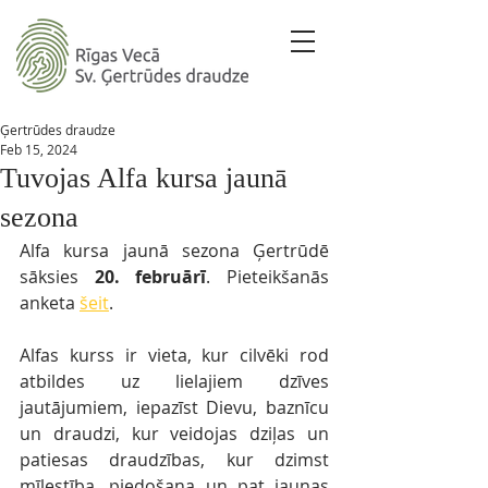
Ģertrūdes draudze
Feb 15, 2024
Tuvojas Alfa kursa jaunā
sezona
Alfa kursa jaunā sezona Ģertrūdē 
sāksies 
20. februārī
. Pieteikšanās 
anketa 
šeit
. 
Alfas kurss ir vieta, kur cilvēki rod 
atbildes uz lielajiem dzīves 
jautājumiem, iepazīst Dievu, baznīcu 
un draudzi, kur veidojas dziļas un 
patiesas draudzības, kur dzimst 
mīlestība, piedošana un pat jaunas 