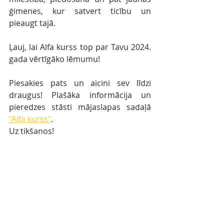
ģimenes, kur satvert ticību un 
pieaugt tajā.
Ļauj, lai Alfa kurss top par Tavu 2024. 
gada vērtīgāko lēmumu!
Piesakies pats un aicini sev līdzi 
draugus! Plašāka informācija un 
pieredzes stāsti mājaslapas sadaļā 
"Alfa kurss"
. 
Uz tikšanos!