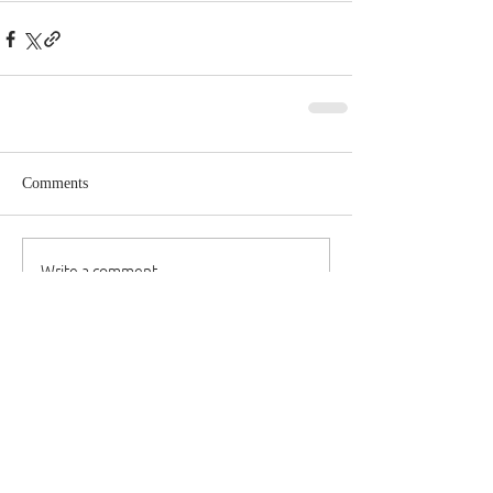
Comments
Write a comment...
Dievkalpojumi
Draudzes garīdznieki
Resursi
Kursi